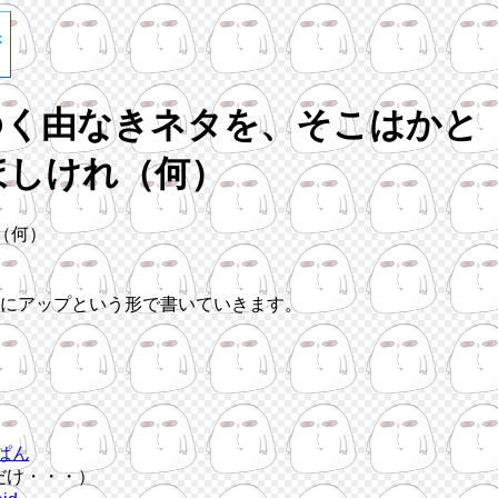
ゆく由なきネタを、そこはかと
ほしけれ（何）
（何）
にアップという形で書いていきます。
ぱん
だけ・・・）