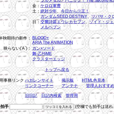
フルメタル・パニック！ The Second Ra
金：
ケロロ軍曹
土：
絶対少年
、
今日から㋮王！
ガンダムSEED DESTINY
、
ツバサ・ク
日：
交響詩篇エウレカセブン
、
ゾイド・ジェ
メルヘブン
BLOOD+
5年秋期待の新作：
ARIA The ANIMATION
映らない('A`)：
ガン×ソード
舞-乙HiME
クラスターエッジ
トップへ戻る
用事務リンク
ハガレンサイト
掲示板
HTML色見本
リンクコーナー
アンテナ
管理人おすす
旧日記
日記内検索
管理用
b拍手
(空欄でも拍手は送れ