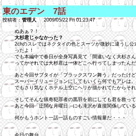
東のエデン 7話
投稿者：
管理人
2009/05/22 Fri 01:23:47
ぬあぁ？！
大杉君じゃなかった？
2chのスレではネクタイの色とスーツが微妙に違うし
ったよ！
でも本編中で春日が全身写真見て「間違いなく大杉さん
ってかそれでは大杉君は一体どこへ行ってしまったんだ
あと今回サブタイが「ブラックスワン舞う」だったけど
スーパーイリュージョンにしてもいくら何でもアレは。
でもさり気なくホテル上空にヘリが描かれてたからそれ
そしてそんな猟奇犯罪者の黒羽を前にしても君を救って
あと今回「迂闊な月曜日」にも滝沢が直接関係している
何かもうホント一話一話ものすごい情報量だ・・・
今日の舞台。