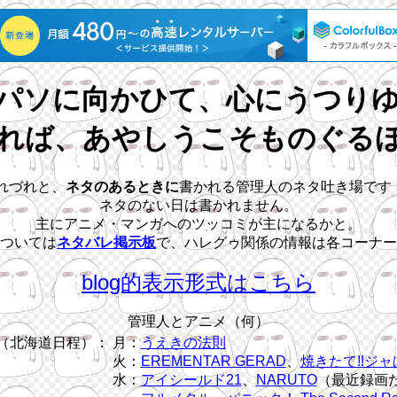
パソに向かひて、心にうつり
れば、あやしうこそものぐる
れづれと、
ネタのあるときに
書かれる管理人のネタ吐き場です
ネタのない日は書かれません。
主にアニメ・マンガへのツッコミが主になるかと。
ついては
ネタバレ掲示板
で、ハレグゥ関係の情報は各コーナー
blog的表示形式はこちら
管理人とアニメ（何）
（北海道日程）：
月：
うえきの法則
火：
EREMENTAR GERAD
、
焼きたて!!ジャ
水：
アイシールド21
、
NARUTO
（最近録画