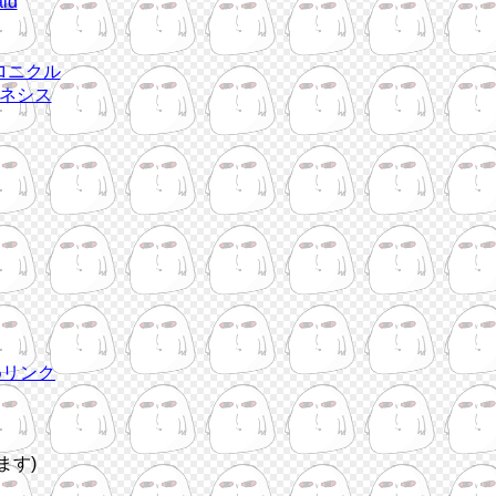
id
ロニクル
ネシス
めリンク
ます)