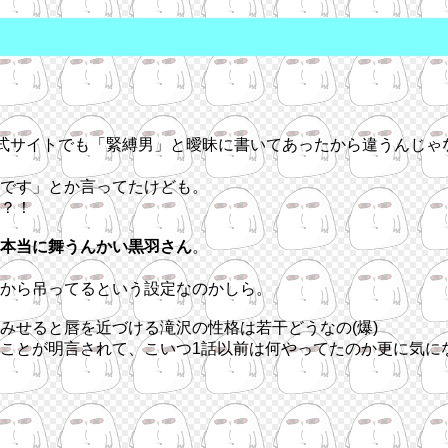
公式サイトでも「緊縛男」と曖昧に書いてあったから違うんじ
です」とか言ってたけども。
？！
本当に舞うんかい黒羽さん
。
から吊ってるという設定なのかしら。
みせると唇を近づける滝沢の性格は若干どうなの(爆)
ことが明言されて、こいつ1話以前は何やってたのか更に気に