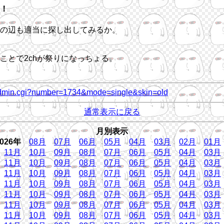
！
の辺も適当に探し出してみるか。
ことで2chが祭りになっちょる。
ry_admin.cgi?number=1734&mode=single&skin=old
通常表示に戻る
月別表示
2026年
08月
07月
06月
05月
04月
03月
02月
01月
11月
10月
09月
08月
07月
06月
05月
04月
03月
11月
10月
09月
08月
07月
06月
05月
04月
03月
11月
10月
09月
08月
07月
06月
05月
04月
03月
11月
10月
09月
08月
07月
06月
05月
04月
03月
11月
10月
09月
08月
07月
06月
05月
04月
03月
11月
10月
09月
08月
07月
06月
05月
04月
03月
11月
10月
09月
08月
07月
06月
05月
04月
03月