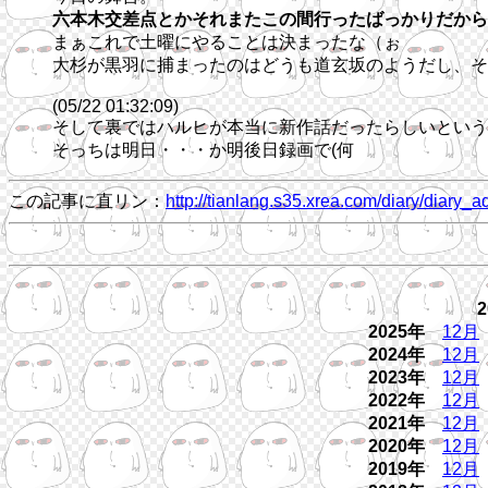
六本木交差点とかそれまたこの間行ったばっかりだから
まぁこれで土曜にやることは決まったな（ぉ
大杉が黒羽に捕まったのはどうも道玄坂のようだし、そ
(05/22 01:32:09)
そして裏ではハルヒが本当に新作話だったらしいという
そっちは明日・・・か明後日録画で(何
この記事に直リン：
http://tianlang.s35.xrea.com/diary/dia
2025年
12月
2024年
12月
2023年
12月
2022年
12月
2021年
12月
2020年
12月
2019年
12月