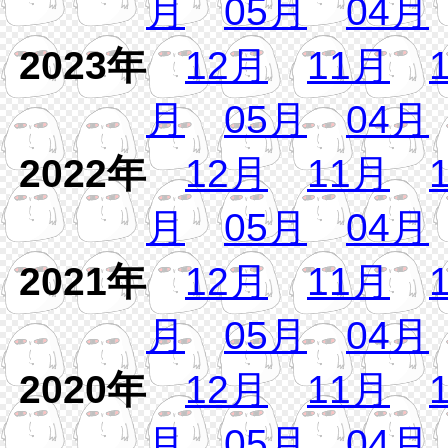
月
05月
04月
2023年
12月
11月
月
05月
04月
2022年
12月
11月
月
05月
04月
2021年
12月
11月
月
05月
04月
2020年
12月
11月
月
05月
04月