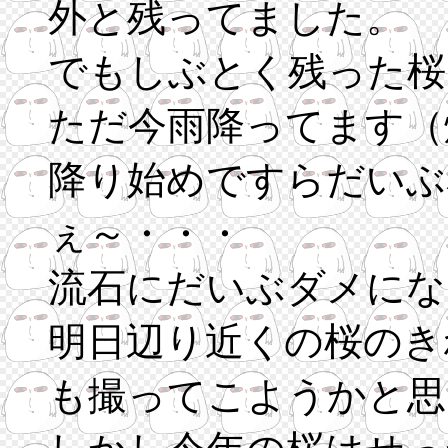
外と残ってました。
でもしぶとく残った桜
ただ今雨降ってます（
降り始めですらだいぶ
ぇ～・・・
流石にだいぶダメにな
明日辺り近くの桜のき
も撮ってこようかと思