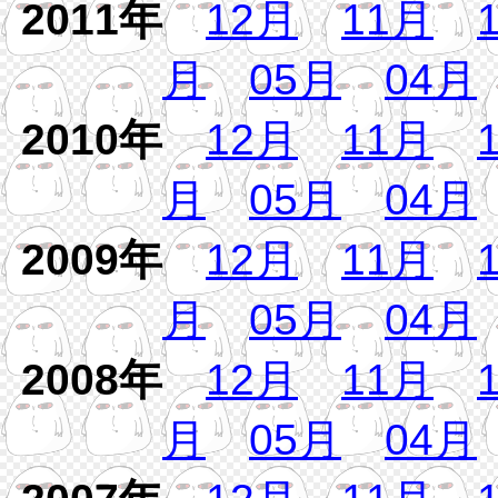
2011年
12月
11月
月
05月
04月
2010年
12月
11月
月
05月
04月
2009年
12月
11月
月
05月
04月
2008年
12月
11月
月
05月
04月