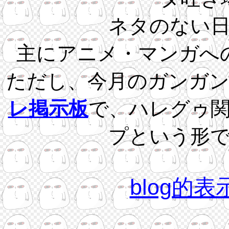
ネタのない
主にアニメ・マンガへ
ただし、今月のガンガ
レ掲示板
で、ハレグゥ
プという形
blog的