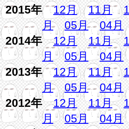
2015年
12月
11月
月
05月
04月
2014年
12月
11月
月
05月
04月
2013年
12月
11月
月
05月
04月
2012年
12月
11月
月
05月
04月