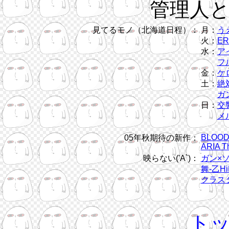
管理人
見てるモノ（北海道日程）：
月：
う
火：
ER
水：
ア
フル
金：
ケ
土：
絶
ガン
日：
交
メ
BLOOD
05年秋期待の新作：
ARIA T
映らない('A`)：
ガン×
舞-乙Hi
クラス
ト