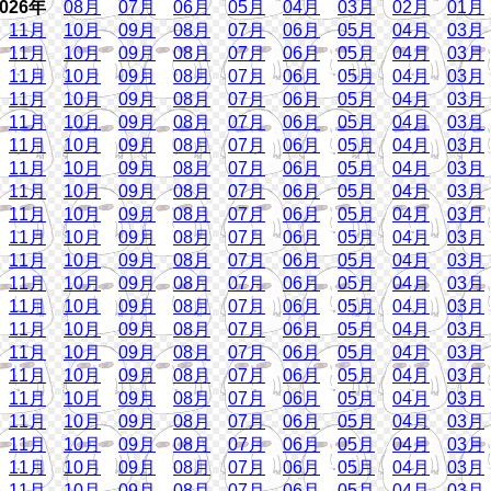
2026年
08月
07月
06月
05月
04月
03月
02月
01月
11月
10月
09月
08月
07月
06月
05月
04月
03月
11月
10月
09月
08月
07月
06月
05月
04月
03月
11月
10月
09月
08月
07月
06月
05月
04月
03月
11月
10月
09月
08月
07月
06月
05月
04月
03月
11月
10月
09月
08月
07月
06月
05月
04月
03月
11月
10月
09月
08月
07月
06月
05月
04月
03月
11月
10月
09月
08月
07月
06月
05月
04月
03月
11月
10月
09月
08月
07月
06月
05月
04月
03月
11月
10月
09月
08月
07月
06月
05月
04月
03月
11月
10月
09月
08月
07月
06月
05月
04月
03月
11月
10月
09月
08月
07月
06月
05月
04月
03月
11月
10月
09月
08月
07月
06月
05月
04月
03月
11月
10月
09月
08月
07月
06月
05月
04月
03月
11月
10月
09月
08月
07月
06月
05月
04月
03月
11月
10月
09月
08月
07月
06月
05月
04月
03月
11月
10月
09月
08月
07月
06月
05月
04月
03月
11月
10月
09月
08月
07月
06月
05月
04月
03月
11月
10月
09月
08月
07月
06月
05月
04月
03月
11月
10月
09月
08月
07月
06月
05月
04月
03月
11月
10月
09月
08月
07月
06月
05月
04月
03月
11月
10月
09月
08月
07月
06月
05月
04月
03月