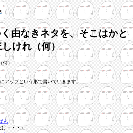
ゆく由なきネタを、そこはかと
ほしけれ（何）
（何）
にアップという形で書いていきます。
ぱん
だけ・・・）