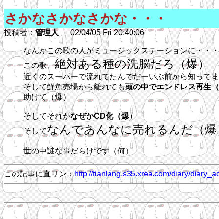
さかなさかなさかな・・・
投稿者：
管理人
02/04/05 Fri 20:40:06
なんかこの歌の人がミュージックステーションに・・・
絶対ある種の洗脳だろ（爆）
この歌、
近くのスーパーで流れてたんでだーいぶ前から知ってま
そして鮮魚売場から離れても
頭の中でエンドレス再生（
助けて（爆）
そしてそれが
なぜかCD化（爆）
なんであんなに売れるんだ（爆
そして
世の中謎な事だらけです（何）
この記事に直リン：
http://tianlang.s35.xrea.com/diary/diar