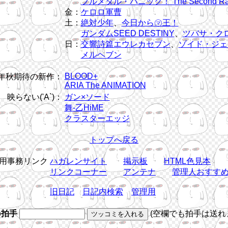
フルメタル・パニック！ The Second Ra
金：
ケロロ軍曹
土：
絶対少年
、
今日から㋮王！
ガンダムSEED DESTINY
、
ツバサ・ク
日：
交響詩篇エウレカセブン
、
ゾイド・ジェ
メルヘブン
BLOOD+
5年秋期待の新作：
ARIA The ANIMATION
映らない('A`)：
ガン×ソード
舞-乙HiME
クラスターエッジ
トップへ戻る
用事務リンク
ハガレンサイト
掲示板
HTML色見本
リンクコーナー
アンテナ
管理人おすす
旧日記
日記内検索
管理用
b拍手
(空欄でも拍手は送れ