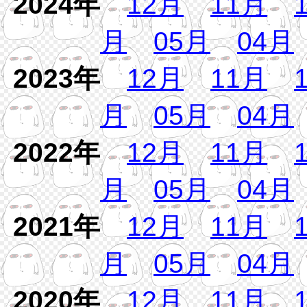
2024年
12月
11月
月
05月
04月
2023年
12月
11月
月
05月
04月
2022年
12月
11月
月
05月
04月
2021年
12月
11月
月
05月
04月
2020年
12月
11月