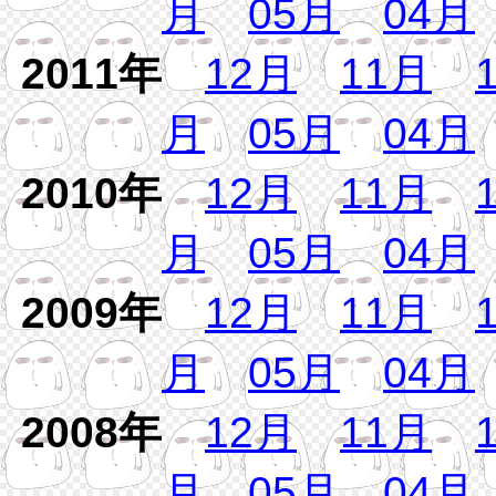
月
05月
04月
2011年
12月
11月
月
05月
04月
2010年
12月
11月
月
05月
04月
2009年
12月
11月
月
05月
04月
2008年
12月
11月
月
05月
04月