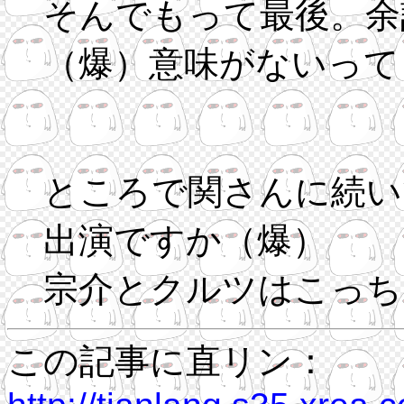
そんでもって最後。余
（爆）意味がないって
ところで関さんに続い
出演ですか（爆）
宗介とクルツはこっち
この記事に直リン：