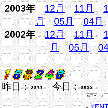
2003年
12月
11月
月
05月
04月
2002年
12月
11月
月
05月
0
昨日：
今日：
no
-
KEN