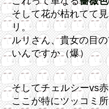
これって単なる
薔薇色
そして花が枯れてて見
リ。
ルリさん、貴女の目の
いんですか（爆）
そしてチェルシーvs
ここが特にツッコミ所