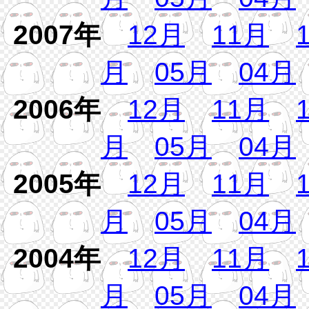
2007年
12月
11月
月
05月
04月
2006年
12月
11月
月
05月
04月
2005年
12月
11月
月
05月
04月
2004年
12月
11月
月
05月
04月