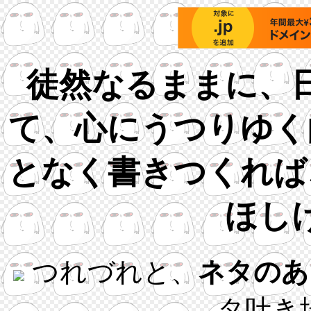
徒然なるままに、
て、心にうつりゆく
となく書きつくれば
ほし
つれづれと、
ネタのあ
タ吐き