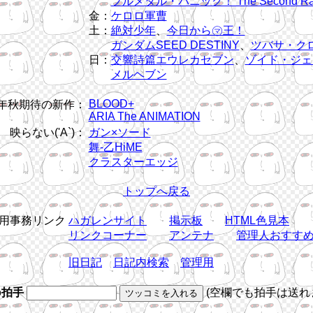
フルメタル・パニック！ The Second Ra
金：
ケロロ軍曹
土：
絶対少年
、
今日から㋮王！
ガンダムSEED DESTINY
、
ツバサ・ク
日：
交響詩篇エウレカセブン
、
ゾイド・ジェ
メルヘブン
BLOOD+
5年秋期待の新作：
ARIA The ANIMATION
映らない('A`)：
ガン×ソード
舞-乙HiME
クラスターエッジ
トップへ戻る
用事務リンク
ハガレンサイト
掲示板
HTML色見本
リンクコーナー
アンテナ
管理人おすす
旧日記
日記内検索
管理用
b拍手
(空欄でも拍手は送れ