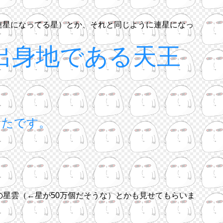
二つ連星になってる星）とか、それと同じように連星になっ
出身地である天王
ったです。
の星雲（←星が50万個だそうな）とかも見せてもらいま