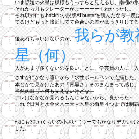
いま話題の火星は模様もうっすらと見えるし、南極の氷
それから月もクレーターがよーーーーくわかったし。
それ以外にも.hackの小説版AI busterを読ん
てるけどもっと接近してて色合いの差がはっきりしてる
我らが教
後忘れちゃいけないのが、
星（何）
人があまり多くないのを良いことに、学芸員の人に「入
さすがにかなり遠いから「水性ボールペンで点描した」
本とかで見かけたあの「青黒さ」そのまんまって感じ。
当然肉眼じゃ何も見えないけどな。
アレはなかなか見れるもんじゃないから、良かった～
これで日月と水金火木土天＋木星の衛星４つまでは制覇
他にも30cmぐらいの小さい（つーてもかなりデカいけ
した。