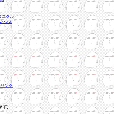
id
ロニクル
ネシス
めリンク
ます)