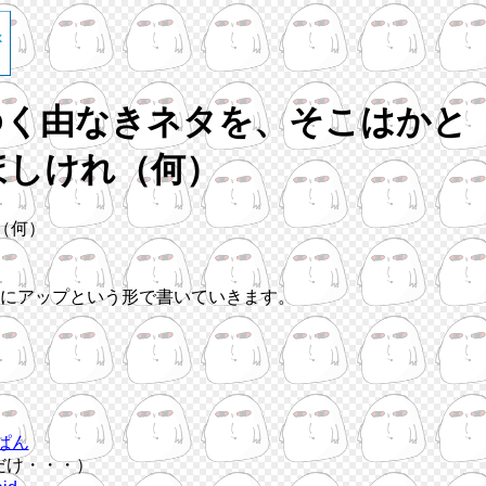
ゆく由なきネタを、そこはかと
ほしけれ（何）
（何）
にアップという形で書いていきます。
ぱん
だけ・・・）