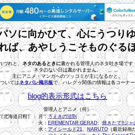
パソに向かひて、心にうつり
れば、あやしうこそものぐる
れづれと、
ネタのあるときに
書かれる管理人のネタ吐き場です
ネタのない日は書かれません。
主にアニメ・マンガへのツッコミが主になるかと。
ついては
ネタバレ掲示板
で、ハレグゥ関係の情報は各コーナー
blog的表示形式はこちら
管理人とアニメ（何）
（北海道日程）：
月：
うえきの法則
火：
EREMENTAR GERAD
、
焼きたて!!ジャ
水：
アイシールド21
、
NARUTO
（最近録画