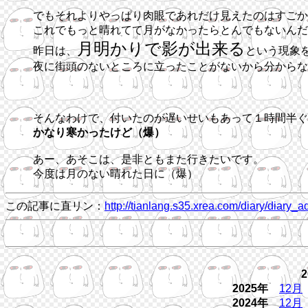
でもそれよりやっぱり肉眼であれだけ見えたのはすごか
これでもっと晴れてて月がなかったらとんでもないんだ
月明かりで影が出来る
昨日は、
という現象
夜に街頭のないところに立ったことがないから分からな
そんなわけで、付いたのが遅いせいもあって１時間半ぐ
かなり寒かったけど（爆）
あー、あそこは、是非ともまた行きたいです。
今度は月のない晴れた日に（爆）
この記事に直リン：
http://tianlang.s35.xrea.com/diary/dia
2025年
12月
2024年
12月