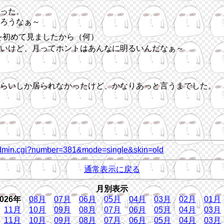
った。
ろうなぁ～
を初めて見ましたから（何）
いけど、月ってホントはあんなに明るいんだなぁ～
らいしか居られなかったけど、かなりあっと言うまでした。
ry_admin.cgi?number=381&mode=single&skin=old
通常表示に戻る
月別表示
2026年
08月
07月
06月
05月
04月
03月
02月
01月
11月
10月
09月
08月
07月
06月
05月
04月
03月
11月
10月
09月
08月
07月
06月
05月
04月
03月