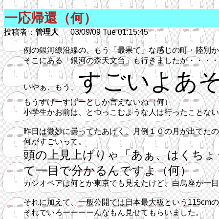
一応帰還（何）
投稿者：
管理人
03/09/09 Tue 01:15:45
例の銀河線沿線の、もう「最果て」な感じの町・陸別か
そこにある「銀河の森天文台」も行きましたが・・・・
すごいよあ
いやぁ、もう、
もうすげーすげーとしか言えないね（何）
小学生かお前は、とつっこむような人は行ったことない
昨日は微妙に曇ってたあげく、月例１０の月が出てたの
何がすごいって。
頭の上見上げりゃ「あぁ、はくちょ
て一目で分かるんですよ（何）
カシオペアは何とか東京でも見えたけど、白鳥座が一目
それに加えて、一般公開では日本最大級という115cm
それでいろーーーーんなもん見せてもらいました。