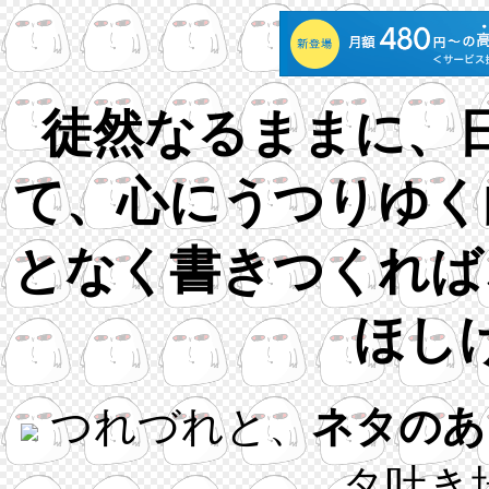
徒然なるままに、
て、心にうつりゆく
となく書きつくれば
ほし
つれづれと、
ネタのあ
タ吐き