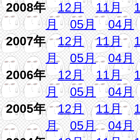
2008年
12月
11月
月
05月
04月
2007年
12月
11月
月
05月
04月
2006年
12月
11月
月
05月
04月
2005年
12月
11月
月
05月
04月