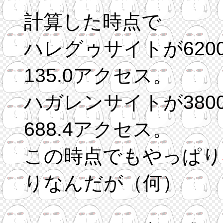
計算した時点で
ハレグゥサイトが620
135.0アクセス。
ハガレンサイトが380
688.4アクセス。
この時点でもやっぱり
りなんだが（何）