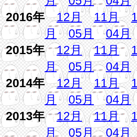
月
05月
04月
2016年
12月
11月
月
05月
04月
2015年
12月
11月
月
05月
04月
2014年
12月
11月
月
05月
04月
2013年
12月
11月
月
05月
04月