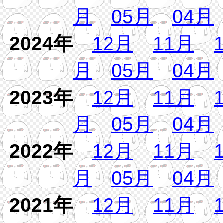
月
05月
04月
2024年
12月
11月
月
05月
04月
2023年
12月
11月
月
05月
04月
2022年
12月
11月
月
05月
04月
2021年
12月
11月