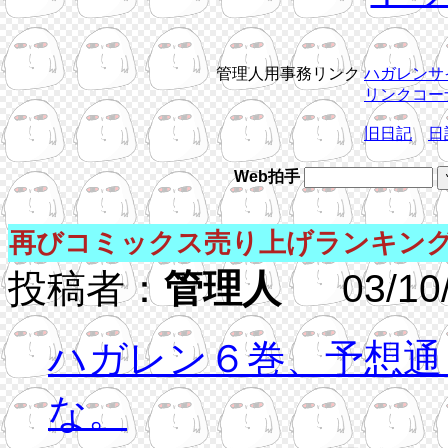
管理人用事務リンク
ハガレンサ
リンクコー
旧日記
日
Web拍手
再びコミックス売り上げランキン
投稿者：
管理人
03/10/2
ハガレン６巻、予想通
な。