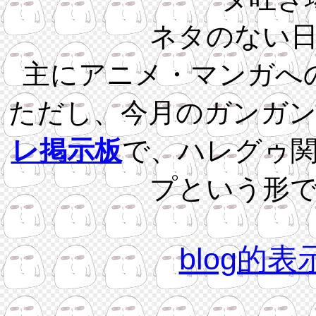
ネタのない
主にアニメ・マンガへ
ただし、今月のガンガ
レ掲示板
で、ハレグゥ
プという形
blog的