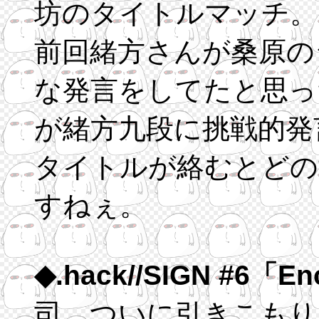
坊のタイトルマッチ。
前回緒方さんが桑原の
な発言をしてたと思っ
が緒方九段に挑戦的発
タイトルが絡むとどの
すねぇ。
◆.hack//SIGN #6「En
司、ついに引きこもり