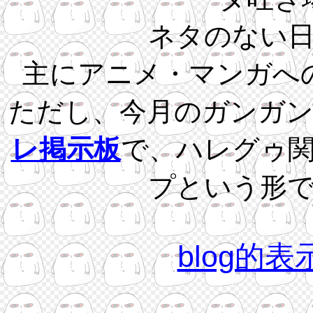
ネタのない
主にアニメ・マンガへ
ただし、今月のガンガ
レ掲示板
で、ハレグゥ
プという形
blog的