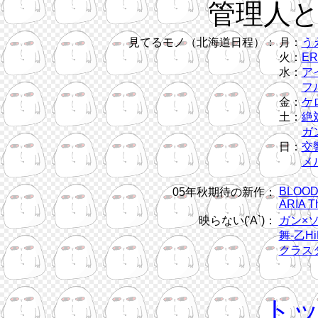
管理人
見てるモノ（北海道日程）：
月：
う
火：
ER
水：
ア
フル
金：
ケ
土：
絶
ガン
日：
交
メ
BLOOD
05年秋期待の新作：
ARIA T
映らない('A`)：
ガン×
舞-乙Hi
クラス
ト