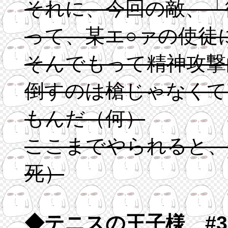
それに、今回の敵、「
って、某エ○ァの使徒
そんでもって精神攻撃
倒すのは槍じゃなくて
もんだ（何）
ここまでやられると、
死）
◆テニスの王子様 #