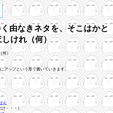
ゆく由なきネタを、そこはかと
ほしけれ（何）
（何）
にアップという形で書いていきます。
ぱん
だけ・・・）