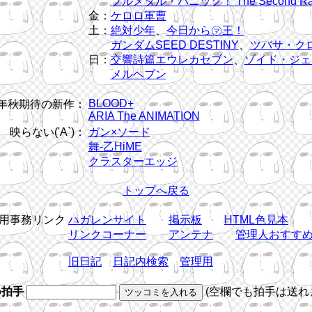
フルメタル・パニック！ The Second Ra
金：
ケロロ軍曹
土：
絶対少年
、
今日から㋮王！
ガンダムSEED DESTINY
、
ツバサ・ク
日：
交響詩篇エウレカセブン
、
ゾイド・ジェ
メルヘブン
BLOOD+
5年秋期待の新作：
ARIA The ANIMATION
映らない('A`)：
ガン×ソード
舞-乙HiME
クラスターエッジ
トップへ戻る
用事務リンク
ハガレンサイト
掲示板
HTML色見本
リンクコーナー
アンテナ
管理人おすす
旧日記
日記内検索
管理用
b拍手
(空欄でも拍手は送れ