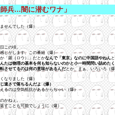
「師兵…闇に潜むワナ」
ませんでした（爆）
日この頃。
感じがします、この番組（爆）
か「羅（ロウ）」だとか
なんで「東京」なのに中国語やねん
と
んたは物理の基本を何も知らないのかと小一時間問い詰めたく
転させてるのは何の意味があるんだ
とか、まぁ、いろいろ（爆
くなりました（爆）
じ速さで落ちるんだよ（爆）
えるのは空気抵抗があるからぢゃい（爆）
のかねぇ。
返すことも可能でしょうに（爆）