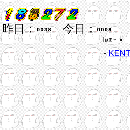
昨日：
今日：
no
-
KEN