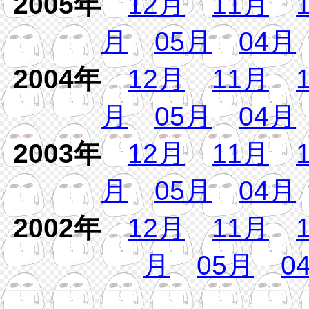
2005年
12月
11月
月
05月
04月
2004年
12月
11月
月
05月
04月
2003年
12月
11月
月
05月
04月
2002年
12月
11月
月
05月
0