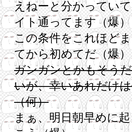
えねーと分かっていて
イト通ってます（爆）
この条件をこれほどま
てから初めてだ（爆）
ガンガンとかもそうだ
いが、幸いあれだけは
（何）
まぁ、明日朝早めに起