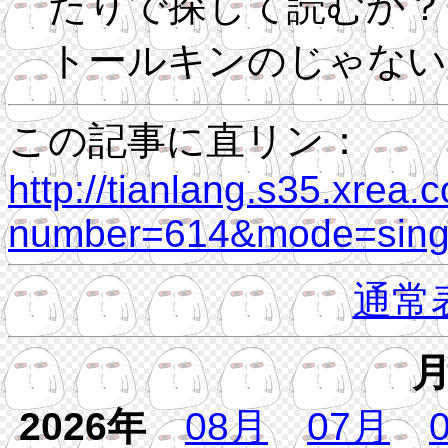
たりで探して読むか？
トールキンのじゃない
この記事に直リン：
http://tianlang.s35.xrea.
number=614&mode=singl
通常
2026年
08月
07月