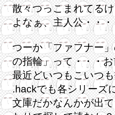
散々つっこまれてるけ
よなぁ、主人公・・・
つーか「ファフナー」
の指輪」って・・・お
最近どいつもこいつも
.hackでも各シリー
文庫だかなんかが出て