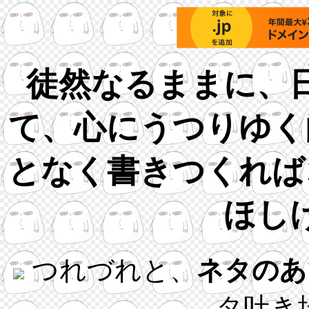
徒然なるままに、
て、心にうつりゆく
となく書きつくれば
ほし
つれづれと、
ネタのあ
タ吐き