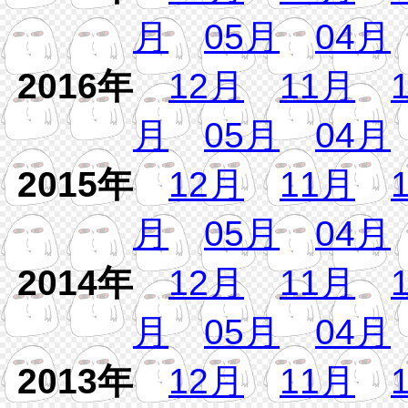
月
05月
04月
2016年
12月
11月
月
05月
04月
2015年
12月
11月
月
05月
04月
2014年
12月
11月
月
05月
04月
2013年
12月
11月