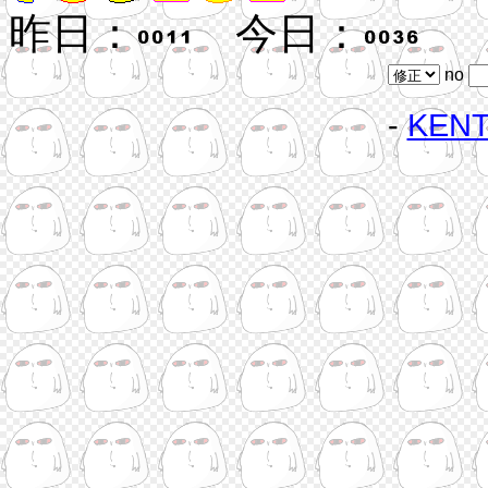
昨日：
今日：
no
-
KEN