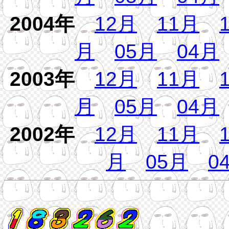
2004年
12月
11月
月
05月
04月
2003年
12月
11月
月
05月
04月
2002年
12月
11月
月
05月
0