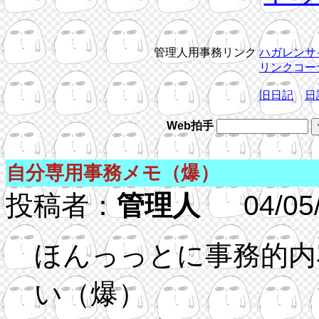
管理人用事務リンク
ハガレンサ
リンクコー
旧日記
日
Web拍手
自分専用事務メモ（爆）
投稿者：
管理人
04/05/0
ほんっっとに事務的内
い（爆）