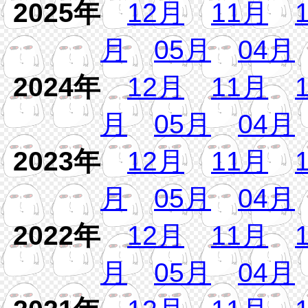
2025年
12月
11月
月
05月
04月
2024年
12月
11月
月
05月
04月
2023年
12月
11月
月
05月
04月
2022年
12月
11月
月
05月
04月