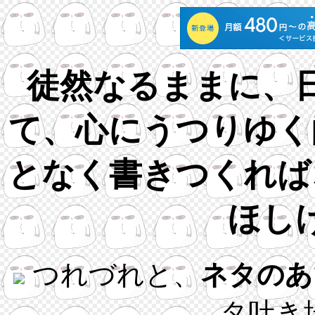
徒然なるままに、
て、心にうつりゆく
となく書きつくれば
ほし
つれづれと、
ネタのあ
タ吐き