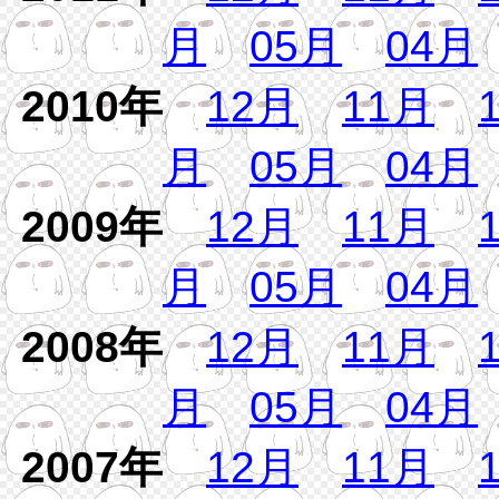
月
05月
04月
2010年
12月
11月
月
05月
04月
2009年
12月
11月
月
05月
04月
2008年
12月
11月
月
05月
04月
2007年
12月
11月