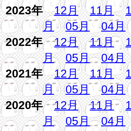
2023年
12月
11月
月
05月
04月
2022年
12月
11月
月
05月
04月
2021年
12月
11月
月
05月
04月
2020年
12月
11月
月
05月
04月