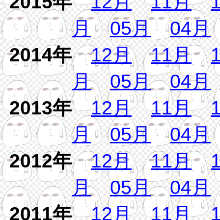
2015年
12月
11月
月
05月
04月
2014年
12月
11月
月
05月
04月
2013年
12月
11月
月
05月
04月
2012年
12月
11月
月
05月
04月
2011年
12月
11月