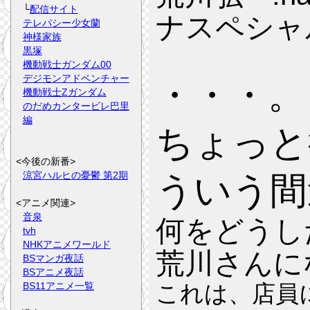
└
配信サイト
ナスペシャ
テレパシー少女蘭
神様家族
黒塚
機動戦士ガンダム00
デジモンアドベンチャー
・・・。
機動戦士Zガンダム
のだめカンタービレ巴里
編
ちょっと
<今後の新番>
涼宮ハルヒの憂鬱 第2期
ういう間
<アニメ関連>
音泉
何をどうし
tvh
NHKアニメワールド
荒川さんに
BSマンガ夜話
BSアニメ夜話
BS11アニメ一覧
これは、店員