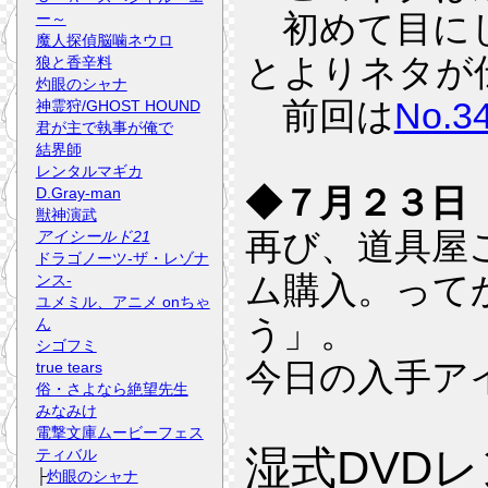
初めて目にし
ー～
魔人探偵脳噛ネウロ
とよりネタが
狼と香辛料
灼眼のシャナ
前回は
No.3
神霊狩/GHOST HOUND
君が主で執事が俺で
結界師
レンタルマギカ
◆７月２３日
D.Gray-man
獣神演武
再び、道具屋
アイシールド21
ドラゴノーツ-ザ・レゾナ
ム購入。って
ンス-
ユメミル、アニメ onちゃ
う」。
ん
シゴフミ
今日の入手ア
true tears
俗・さよなら絶望先生
みなみけ
電撃文庫ムービーフェス
湿式DVDレ
ティバル
├
灼眼のシャナ