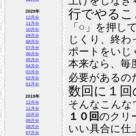
上げをしなき
行でやるこ
2020年
12月分
11月分
「○」を押し
10月分
09月分
じくり、終わ
08月分
07月分
ポートをいじ
06月分
05月分
本来なら、毎
04月分
03月分
必要があるの
02月分
01月分
数回に１回
2019年
そんなこんな
12月分
11月分
１０回
のクリ
10月分
09月分
いい具合に仕
08月分
07月分