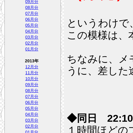
09月分
08月分
07月分
06月分
というわけで
05月分
04月分
この模様は、本
03月分
02月分
01月分
ちなみに、メ
2013年
12月分
うに、差した
11月分
10月分
09月分
08月分
07月分
06月分
05月分
04月分
◆同日 22:10
03月分
02月分
１時間ほどの
01月分