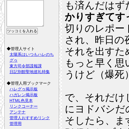
も済んだはず
かりすぎてす
切りのレポー
され、昨日の
それを出すた
◆管理人サイト
太陽系はいつもハレのち
もっと早く思
グゥ
東方司令部諜報課
うけど（爆死
日記別館聖地巡礼特集
◆管理人用ブックマーク
ハレグゥ掲示板
で、それだけ
ハガレン掲示板
HTML色見本
にヨドバシだ
リンクコーナー
アンテナ
そしたら、ま
管理人おすすめリンク
管理用