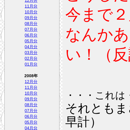
12月分
11月分
今まで２
10月分
09月分
08月分
なんかあ
07月分
06月分
05月分
04月分
い！（反
03月分
02月分
01月分
2008年
12月分
11月分
・・・これは
10月分
09月分
それともま
08月分
07月分
06月分
早計）
05月分
04月分