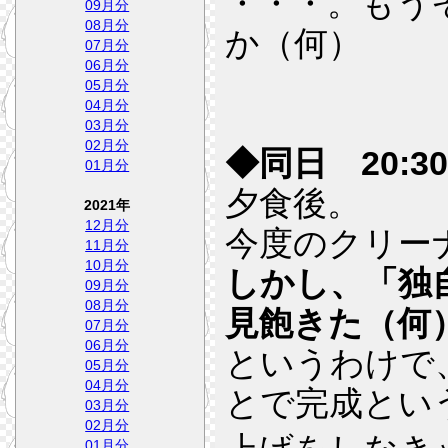
・・・。もう
09月分
08月分
か（何）
07月分
06月分
05月分
04月分
03月分
02月分
◆同日 20:30
01月分
夕食後。
2021年
12月分
今度のクリー
11月分
10月分
しかし、「独
09月分
08月分
見飽きた（何
07月分
06月分
というわけで
05月分
04月分
とで完成とい
03月分
02月分
01月分