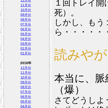
１回トレイ開
12月分
11月分
10月分
死）。
09月分
08月分
しかし、もう
07月分
06月分
ら・・・・・
05月分
04月分
03月分
02月分
読みやが
01月分
2016年
12月分
11月分
本当に、脈
10月分
09月分
（爆）
08月分
07月分
06月分
さてどうしよ
05月分
04月分