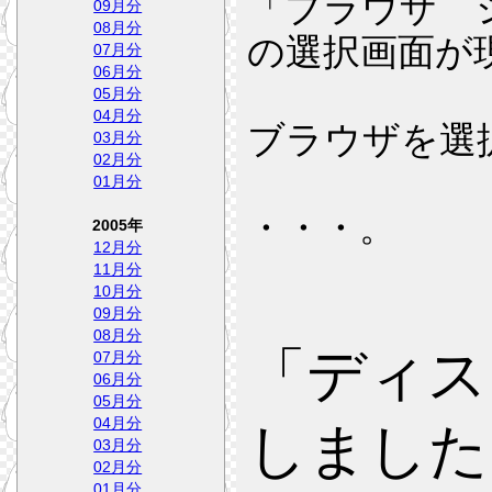
「ブラウザ 
09月分
08月分
の選択画面が
07月分
06月分
05月分
04月分
ブラウザを選
03月分
02月分
01月分
・・・。
2005年
12月分
11月分
10月分
09月分
08月分
「ディス
07月分
06月分
05月分
04月分
しました
03月分
02月分
01月分