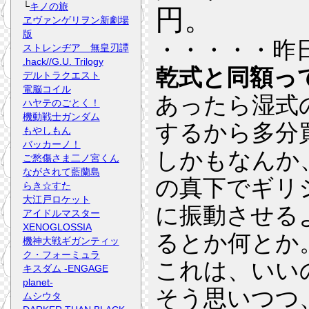
└
キノの旅
円。
ヱヴァンゲリヲン新劇場
版
・・・・・昨
ストレンヂア 無皇刃譚
.hack//G.U. Trilogy
乾式と同額っ
デルトラクエスト
電脳コイル
あったら湿式
ハヤテのごとく！
機動戦士ガンダム
するから多分
もやしもん
バッカーノ！
しかもなんか
ご愁傷さま二ノ宮くん
ながされて藍蘭島
の真下でギリ
らき☆すた
大江戸ロケット
に振動させる
アイドルマスター
XENOGLOSSIA
るとか何とか
機神大戦ギガンティッ
ク・フォーミュラ
これは、いい
キスダム -ENGAGE
planet-
そう思いつつ
ムシウタ