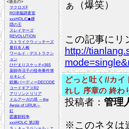
<過去の>
ぁ（爆笑）
マクロスF
RD潜脳調査室
xxxHOLiC◆継
隠の王
スレイヤーズ
REVOLUTION
この記事にリ
ストライクウィッチーズ
夏目友人帳
http://tianlang
ワールド・デストラクシ
ョン
mode=single
ひだまりスケッチ×365
薬師寺涼子の怪奇事件簿
セキレイ
どっと吐く//カイ
鉄腕バーディーDECODE
コードギアスR2
れし 序章の 終わ
アリソンとリリア
投稿者：
管理
ドルアーガの塔 ～the
Aegis of URUK～
紅
図書館戦争
※このネタは
xxxHOLiC 第2期
Ｓ・Ａ～スペシャル・エ