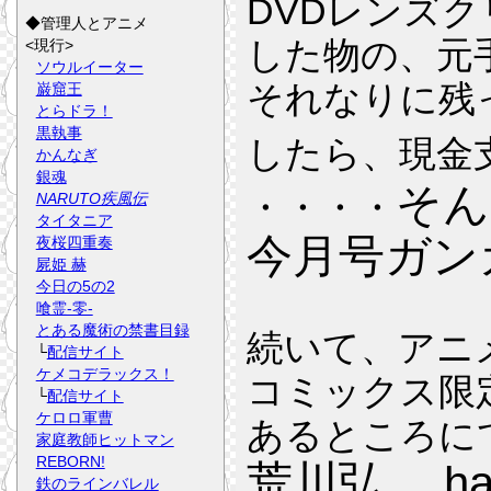
DVDレンズ
◆管理人とアニメ
した物の、元
<現行>
ソウルイーター
それなりに残
巌窟王
とらドラ！
黒執事
したら、現金
かんなぎ
銀魂
そん
・・・・
NARUTO疾風伝
タイタニア
今月号ガン
夜桜四重奏
屍姫 赫
今日の5の2
喰霊-零-
とある魔術の禁書目録
続いて、アニ
└
配信サイト
ケメコデラックス！
コミックス限
└
配信サイト
ケロロ軍曹
あるところに
家庭教師ヒットマン
REBORN!
荒川弘 .h
鉄のラインバレル