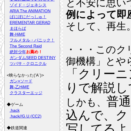
と不安に思い
ゾイド・ジェネシス
ARIA The ANIMATION
例によって即
ぱにぽにだっしゅ！
EREMENTAR GERAD
そして、再生
まほらば
舞-HiME
フルメタル・パニック！
The Second Raid
・・・このク
絶対少年
お薦め！
ガンダムSEED DESTINY
御機構」とや
ツバサ・クロニクル
「クリーニ
<映らなかった('A`)>
ガン×ソード
りで解説し
舞-乙HiME
クラスターエッジ
普通
しかも、
◆ゲーム
.hack
込んで、ク
.hack//G.U.(CC2)
写してるよ
◆鉄道関連