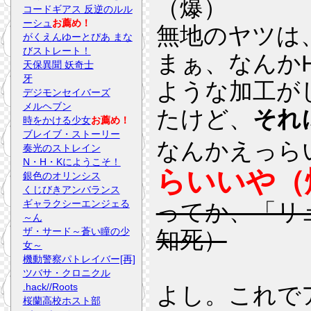
（爆）
コードギアス 反逆のルル
ーシュ
お薦め！
無地のヤツは
がくえんゆーとぴあ まな
びストレート！
まぁ、なんか
天保異聞 妖奇士
牙
ような加工が
デジモンセイバーズ
メルヘブン
たけど、
それ
時をかける少女
お薦め！
ブレイブ・ストーリー
なんかえっら
奏光のストレイン
N・H・Kにようこそ！
らいいや（
銀色のオリンシス
くじびきアンバランス
ギャラクシーエンジェる
ってか、「リュ
～ん
ザ・サード～蒼い瞳の少
知死）
女～
機動警察パトレイバー[再]
ツバサ・クロニクル
.hack//Roots
よし。これで
桜蘭高校ホスト部