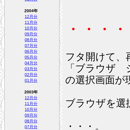
2004年
12月分
11月分
・・・・
10月分
09月分
08月分
07月分
06月分
フタ開けて、
05月分
04月分
「ブラウザ 
03月分
02月分
の選択画面が
01月分
2003年
12月分
ブラウザを選
11月分
10月分
09月分
08月分
・・・。
07月分