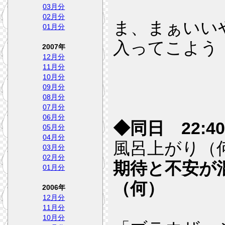
03月分
02月分
ま、まぁいい
01月分
入ってこよう
2007年
12月分
11月分
10月分
09月分
08月分
07月分
06月分
◆同日 22:40
05月分
04月分
風呂上がり（
03月分
02月分
期待と不安が
01月分
（何）
2006年
12月分
11月分
10月分