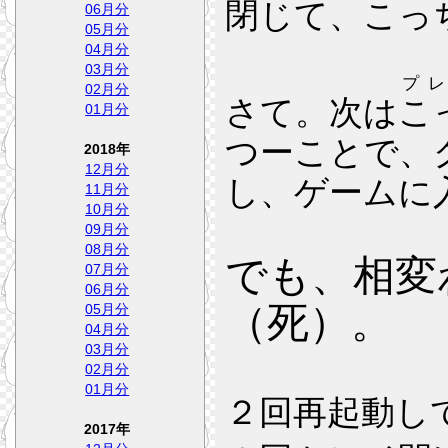
閉じて、こっ
06月分
05月分
04月分
03月分
プ
02月分
さて。次は
こ
01月分
つーことで、
2018年
12月分
し、ゲームに
11月分
10月分
09月分
08月分
でも、相変
07月分
06月分
（死）。
05月分
04月分
03月分
02月分
01月分
２回再起動し
2017年