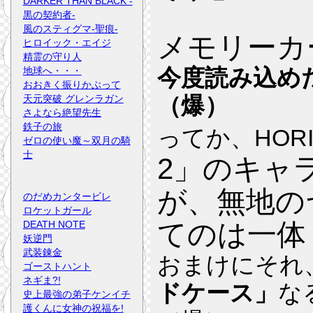
DARKER THAN BLACK -
黒の契約者-
風のスティグマ-聖痕-
メモリーカー
ヒロイック・エイジ
精霊の守り人
今度読み込め
地球へ・・・
おおきく振りかぶって
（爆）
天元突破 グレンラガン
さよなら絶望先生
鉄子の旅
ってか、HOR
ゼロの使い魔～双月の騎
士
2」のキャ
が、無地の
のだめカンタービレ
ロケットガール
てのは一体
DEATH NOTE
妖逆門
武装錬金
おまけにそれ
ゴーストハント
ネギま?!
ドケース」
な
史上最強の弟子ケンイチ
護くんに女神の祝福を!