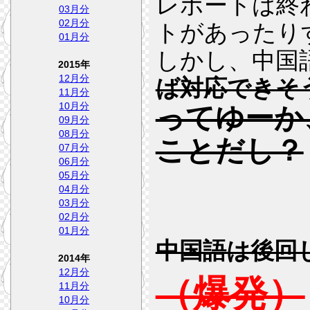
レポートは終
03月分
02月分
トがあったり
01月分
しかし、中国
2015年
12月分
ば対応できそ
11月分
10月分
ってゆーか
09月分
08月分
ことだし？
07月分
06月分
05月分
04月分
03月分
02月分
01月分
中国語は後回
2014年
12月分
（爆発）
11月分
10月分