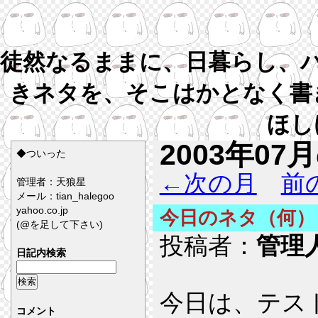
徒然なるままに、日暮らし、
きネタを、そこはかとなく書
ほし
2003年07
◆ついった
←次の月
前
管理者：天狼星
メール：tian_halegoo
yahoo.co.jp
今日のネタ（何）
(@を足して下さい)
投稿者：
管理
日記内検索
今日は、テス
コメント