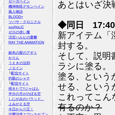
ゼーガペイン
あとはいざ決
機神咆吼デモンベイン
風人物語
BLOOD+
ツバサ・クロニクル
◆同日 17:40
xxxHoLiC
ゼロの使い魔
新アイテム「
涼宮ハルヒの憂鬱
RAY THE ANIMATION
封する。
銀色の髪のアギト
そして、説明
かりん
うえきの法則
ラシに塗る。
ノエイン
└
配信サイト
塗る、という
灼眼のシャナ
└
配信サイト
せる、という
焼きたて!!ジャぱん
半分の月がのぼる空
これってこん
しにがみのバラッド。
よみがえる空
有るのか？
今日から㋮王！
交響詩篇エウレカセブン