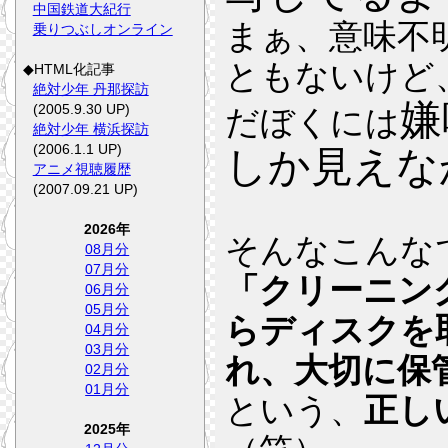
中国鉄道大紀行
まぁ、意味不
乗りつぶしオンライン
ともないけど
◆HTML化記事
絶対少年 丹那探訪
嫌
(2005.9.30 UP)
だぼくには
絶対少年 横浜探訪
(2006.1.1 UP)
しか見えな
アニメ視聴履歴
(2007.09.21 UP)
2026年
そんなこんな
08月分
07月分
「クリーニン
06月分
05月分
らディスクを
04月分
03月分
れ、大切に保
02月分
01月分
という、
正し
2025年