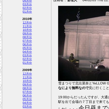
04月分
03月分
02月分
01月分
2010年
12月分
11月分
10月分
09月分
08月分
07月分
06月分
05月分
04月分
03月分
02月分
01月分
2009年
12月分
11月分
10月分
雪まつりで北出菜奈とYeLLOW 
09月分
なにより無料なので
見に行くこ
08月分
07月分
06月分
19:00からだったんですが、大通
05月分
駅を出て会場の７丁目まで来て
04月分
今日昼まで
03月分
しかし・・・