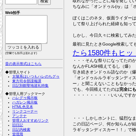
取れなかったことに端を発して
ちなみに「オンドゥル(ry」は
Web拍手
ぼくはこのネタ、仮面ライダー
して祭り上げられた経緯も知って
しかし、今日久々に検索してみ
最初に見たときGoogle検索
たら1580件もヒ
(空欄でも拍手は送れます)
・・・そんな祭りになってたの
昔の表示形式はこちら
なんかFLASH殖えてるし（爆）
引き続きオンドゥル語なのか（
◆管理人サイト
太陽系はいつもハレのちグゥ
「オンドゥルルラギッタンディ
東方司令部諜報課
ー」と聞こえないこともなかっ
日記別館聖地巡礼特集
でも、今回殖えてたのは
完全に
◆管理人用ブックマーク
・・・・・・・・・いいんです
ハレグゥ掲示板
ハガレン掲示板
HTML色見本
リンクコーナー
アンテナ
・・・しかしホントに、猛烈な
管理人おすすめリンク
この日記ページ、何か知らんが結
旧日記
ラギッタンディスカー！！」で
日記内検索
管理用