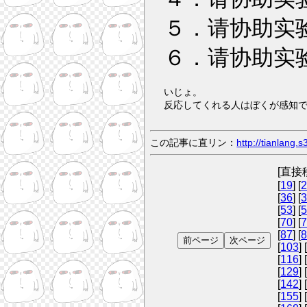
５．
请协助实
６．
请协助实
いじょ。
反応してくれる人はぼくが感知
この記事に直リン：
http://tianlang
[直接移
[
19
] [
[
36
] [
[
53
] [
[
70
] [
[
87
] [
[
103
] 
[
116
] 
[
129
] 
[
142
] 
[
155
] 