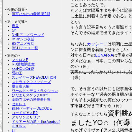
こともあったりで。
たとえば太陽系ネタを中心に記
<今後の新番>
涼宮ハルヒの憂鬱 第2期
に土星に到着する予定である」と
とか。
<アニメ関連>
音泉
そう言う記事見ちゃうと実際どう
tvh
そんでその結果で出てきたサイ
NHKアニメワールド
BSマンガ夜話
ちなみに
カッシーニ
は順調に土
BSアニメ夜話
BS11アニメ一覧
ンに探査機を着陸させるらしい
対する日本の
LUNAR-A
は予定が
<過去の>
マクロスF
ダメだなぁ、日本。この間やら
RD潜脳調査室
のか（何）
xxxHOLiC◆継
実際おこったらかなりシャレに
隠の王
（爆）
スレイヤーズREVOLUTION
ストライクウィッチーズ
夏目友人帳
で、そう言うの以外にも記事自
ワールド・デストラクション
ボイジャーなど過去の探査機が
ひだまりスケッチ×365
そもそも太陽系だの何だのっつ
薬師寺涼子の怪奇事件簿
セキレイ
するほど
好きですから（何）
鉄腕バーディーDECODE
資料眺
コードギアスR2
そんなことしてたら
アリソンとリリア
ましたYO☆（何爆
ドルアーガの塔 ～the Aegis of
URUK～
おかげでリヴァイアス公式掲示
紅