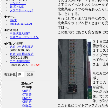
ガン×ソード
２丁目のイベントスケジュール
舞-乙HiME
北出菜奈ライブの時もあったら
クラスターエッジ
ることにする。
◆ゲーム
それにしてもまだ２時半なので
.hack
北出菜奈ライブへ行くときにも
.hack//G.U.(CC2)
丁目へ。
◆鉄道関連
この区間にはあまり変な雪像は
中国鉄道大紀行
乗りつぶしオンライン
２丁目に
◆HTML化記事
雪は何と
絶対少年 丹那探訪
２丁目ス
(2005.9.30 UP)
絶対少年 横浜探訪
ライブの
(2006.1.1 UP)
ってか、
アニメ視聴履歴
まぁ、土
(2007.09.21 UP)
NEW!!
ちなみに
表示件数:
感じ。
２丁目の
過去ログ
が会場。
2026年
08月分
その名の
07月分
像」では
06月分
像」が並
05月分
ここも夜にライトアップされた
04月分