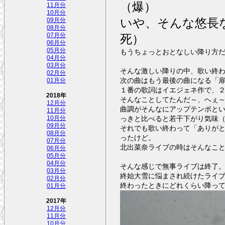
（爆）
11月分
10月分
いや、そんな悠長
09月分
08月分
死）
07月分
06月分
05月分
もうちょっとおとなしい降り方
04月分
03月分
そんな激しい降りの中、歌い終
02月分
次の曲はもう最後の曲になる「扉の向
01月分
１番の歌詞はイエジェネ作で、
2018年
そんなことしてたんだ～、へぇ
12月分
曲調がそんなにアップテンポと
11月分
っきと比べると若干下がり気味
10月分
09月分
それでも歌い終わって「ありが
08月分
ったけど。
07月分
北出菜奈ライブの時はそんなこ
06月分
05月分
04月分
そんな感じで無事ライブは終了
03月分
終始大雪に悩まされ続けたライ
02月分
終わったときにどれくらい降っ
01月分
2017年
12月分
11月分
10月分