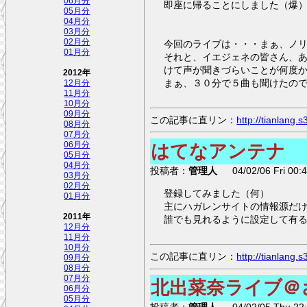
06月分
即座に帰ることにしました（爆
05月分
04月分
03月分
02月分
今回のライブは・・・まぁ、ノ
01月分
それと、イエジェネの皆さん、
けて声が聞きづらいことが何度
2012年
まぁ、３０分で５曲も聞けたの
12月分
11月分
10月分
09月分
この記事に直リン：
http://tianlang
08月分
07月分
06月分
はてなアンテナ
05月分
04月分
投稿者：
管理人
04/02/06 Fri 00:4
03月分
02月分
登録してみました（何）
01月分
主にハガレンサイトの情報源だ
2011年
誰でも見れるように設定して有
12月分
11月分
10月分
この記事に直リン：
http://tianlang
09月分
08月分
07月分
北出菜奈ライブ＠
06月分
05月分
投稿者：
管理人
04/02/05 Thu 22: