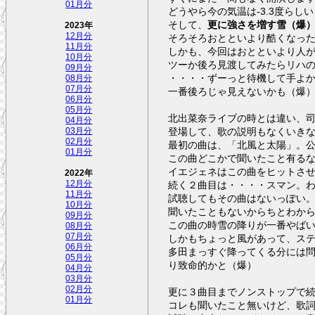
01月分
どうやら今の気温は-3.3度らし
そして、
更に強さを増す雪（爆
2023年
12月分
そろそろおとといより酷くなっ
11月分
しかも、今回はおとといより人
10月分
ツーか後ろ見渡してみたらリハ
09月分
・・・・ずーっと待機して手よ
08月分
07月分
一番後ろじゃ見えないかも（爆
06月分
05月分
北出菜奈ライブの時とは違い、司会の人が
04月分
登場して、歌の説明もなくいき
03月分
02月分
最初の曲は、「北風と太陽」。公
01月分
この曲どこかで聞いたこと有る
イエジェネはこの曲をヒットさ
2022年
続く２曲目は・・・・スマン。
12月分
11月分
試聴してもその曲はないっぽい
10月分
聞いたこともないからちとわか
09月分
この曲の時雪の降りが一番やば
08月分
07月分
しかもちょっと風があって、ス
06月分
多田まっすぐ降ってくる分には
05月分
り致命的かと（爆）
04月分
03月分
02月分
更に３曲目までノンストップで
01月分
コレも聞いたこと無いけど、歌