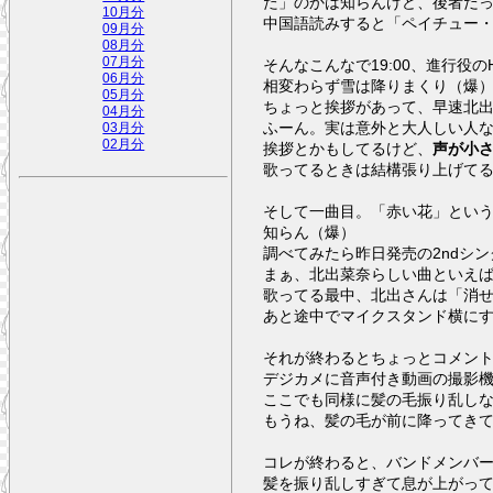
た」のかは知らんけど、後者だ
10月分
中国語読みすると「ペイチュー
09月分
08月分
07月分
そんなこんなで19:00、進行役
06月分
相変わらず雪は降りまくり（爆
05月分
ちょっと挨拶があって、早速北
04月分
ふーん。実は意外と大人しい人
03月分
02月分
挨拶とかもしてるけど、
声が小
歌ってるときは結構張り上げて
そして一曲目。「赤い花」とい
知らん（爆）
調べてみたら昨日発売の2ndシ
まぁ、北出菜奈らしい曲といえ
歌ってる最中、北出さんは「消せ
あと途中でマイクスタンド横に
それが終わるとちょっとコメン
デジカメに音声付き動画の撮影
ここでも同様に髪の毛振り乱し
もうね、髪の毛が前に降ってき
コレが終わると、バンドメンバ
髪を振り乱しすぎて息が上がっ