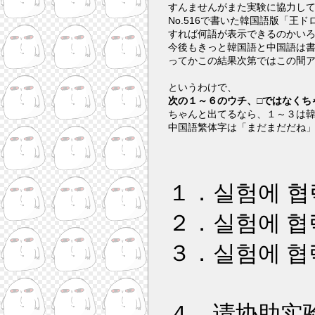
すんませんがまた実験に協力し
No.516で書いた韓国語版「王ド
すれば何語が表示できるのかい
今後もきっと韓国語と中国語は
ってかこの結果次第ではこの間
というわけで、
次の１～６のウチ、□ではなくち
ちゃんと出てるなら、１～３は
中国語繁体字は「まだまだだね
１．실험에 협
２．
실험에 협
３．
실험에 협
４．请协助实