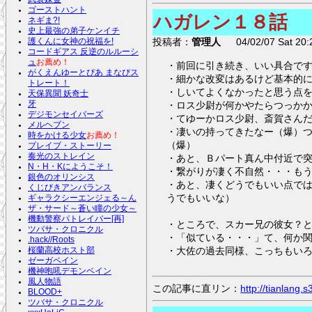
ゴーストハント
ハガレン１８話
ネギま?!
史上最強の弟子ケンイチ
投稿者：
管理人
04/02/07 Sat 20:
護くんに女神の祝福を!
コードギアス 反逆のルルーシ
ュ
お薦め！
・前回に引き続き、いい具合で
がくえんゆーとぴあ まなびス
・細かな改変はあるけど基本的
トレート！
・しいてよくなかったと思う点
天保異聞 妖奇士
・ロス少尉が何かやたらつっか
牙
デジモンセイバーズ
・てゆーかロス少尉、斎賀さん
メルヘブン
・凄いの持ってきたなー（爆）
時をかける少女
お薦め！
（爆）
ブレイブ・ストーリー
奏光のストレイン
・あと、Ｂパート真ん中付近で突
N・H・Kにようこそ！
・繋がりが凄く不自然・・・も
銀色のオリンシス
・あと、凄くどうでもいい点で
くじびきアンバランス
うでもいいな）
ギャラクシーエンジェる～ん
ザ・サード～蒼い瞳の少女～
機動警察パトレイバー[再]
・ところで、スカー兄の彼女？
ツバサ・クロニクル
・「似ている・・・」て、何か
.hack//Roots
・大佐の過去同様、こっちもい
桜蘭高校ホスト部
ゼーガペイン
機神咆吼デモンベイン
風人物語
この記事に直リン：
http://tianlang
BLOOD+
ツバサ・クロニクル