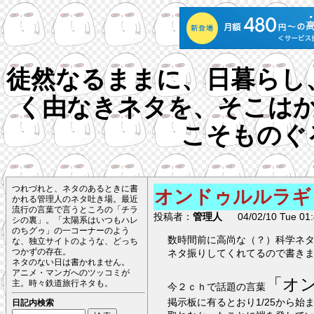
徒然なるままに、日暮らし
く由なきネタを、そこは
こそものぐ
つれづれと、ネタのあるときに書
オンドゥルルラギ
かれる管理人のネタ吐き場。最近
流行の言葉で言うところの「チラ
投稿者：
管理人
04/02/10 Tue 01:
シの裏」。「太陽系はいつもハレ
のちグゥ」の一コーナーのよう
数時間前に高尚な（？）科学ネ
な、独立サイトのような、どっち
つかずの存在。
ネタ振りしてくれてるので書き
ネタのない日は書かれません。
アニメ・マンガへのツッコミが
「オ
主。時々鉄道旅行ネタも。
今２ｃｈで話題の言葉
掲示板に有るとおり1/25から
日記内検索