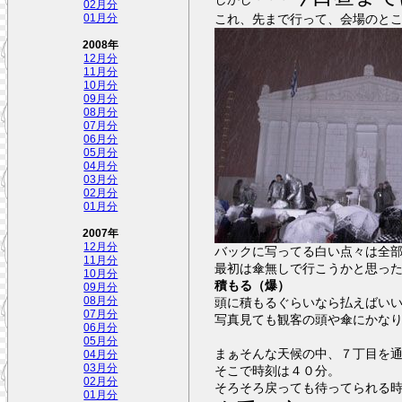
02月分
これ、先まで行って、会場のと
01月分
2008年
12月分
11月分
10月分
09月分
08月分
07月分
06月分
05月分
04月分
03月分
02月分
01月分
2007年
12月分
バックに写ってる白い点々は全
11月分
最初は傘無しで行こうかと思っ
10月分
積もる（爆）
09月分
08月分
頭に積もるぐらいなら払えばい
07月分
写真見ても観客の頭や傘にかな
06月分
05月分
まぁそんな天候の中、７丁目を
04月分
03月分
そこで時刻は４０分。
02月分
そろそろ戻っても待ってられる
01月分