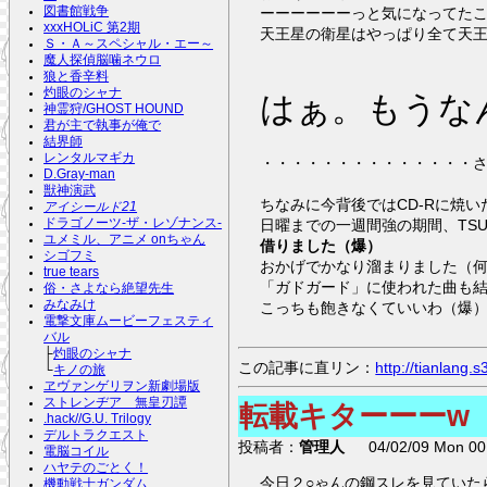
図書館戦争
ーーーーーーっと気になってた
xxxHOLiC 第2期
天王星の衛星はやっぱり全て天
Ｓ・Ａ～スペシャル・エー～
魔人探偵脳噛ネウロ
狼と香辛料
灼眼のシャナ
はぁ。もうな
神霊狩/GHOST HOUND
君が主で執事が俺で
結界師
レンタルマギカ
・・・・・・・・・・・・・・
D.Gray-man
獣神演武
ちなみに今背後ではCD-Rに焼い
アイシールド21
ドラゴノーツ-ザ・レゾナンス-
日曜までの一週間強の期間、TSU
ユメミル、アニメ onちゃん
借りました（爆）
シゴフミ
おかげでかなり溜まりました（
true tears
「ガドガード」に使われた曲も
俗・さよなら絶望先生
みなみけ
こっちも飽きなくていいわ（爆
電撃文庫ムービーフェスティ
バル
├
灼眼のシャナ
この記事に直リン：
http://tianlang
└
キノの旅
ヱヴァンゲリヲン新劇場版
ストレンヂア 無皇刃譚
転載キターーーw
.hack//G.U. Trilogy
デルトラクエスト
投稿者：
管理人
04/02/09 Mon 00:
電脳コイル
ハヤテのごとく！
今日２○ゃんの鋼スレを見ていた
機動戦士ガンダム