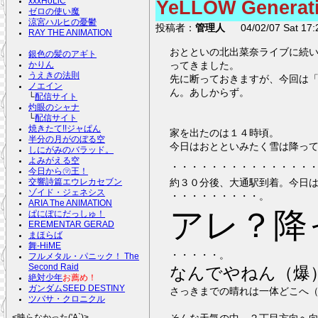
xxxHoLiC
YeLLOW Gene
ゼロの使い魔
涼宮ハルヒの憂鬱
投稿者：
管理人
04/02/07 Sat 17:
RAY THE ANIMATION
おとといの北出菜奈ライブに続いて、
銀色の髪のアギト
ってきました。
かりん
うえきの法則
先に断っておきますが、今回は
ノエイン
ん。あしからず。
└
配信サイト
灼眼のシャナ
└
配信サイト
焼きたて!!ジャぱん
家を出たのは１４時頃。
半分の月がのぼる空
今日はおとといみたく雪は降っ
しにがみのバラッド。
よみがえる空
・・・・・・・・・・・・・・
今日から㋮王！
約３０分後、大通駅到着。今日
交響詩篇エウレカセブン
ゾイド・ジェネシス
・・・・・・・・・。
ARIA The ANIMATION
アレ？降
ぱにぽにだっしゅ！
EREMENTAR GERAD
まほらば
舞-HiME
・・・・・。
フルメタル・パニック！ The
Second Raid
なんでやねん（爆
絶対少年
お薦め！
ガンダムSEED DESTINY
さっきまでの晴れは一体どこへ
ツバサ・クロニクル
そんな天気の中、２丁目方向へ
<映らなかった('A`)>