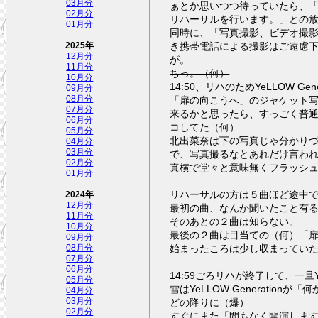
03月分
ぁとか思いつつ待っていたら、
02月分
リハーサルを行います。」との
01月分
同時に、「写真撮影、ビデオ撮
き携帯電話による撮影はご遠慮
2025年
12月分
が。
11月分
ちっ。（何）
10月分
14:50、リハのためYeLLOW Gene
09月分
「扉の向こうへ」のジャケット
08月分
07月分
来るかと思ったら、すっごく普
06月分
コしてた（何）
05月分
北出菜奈は下の写真じゃ分かり
04月分
03月分
で、写真撮るなとあれだけ言わ
02月分
真横で堂々と意味無くフラッシ
01月分
リハーサルの方は５曲ほど途中
2024年
12月分
最初の曲、なんか聞いたこと有
11月分
そのあとの２曲は知らない。
10月分
最後の２曲は目当ての（何）「
09月分
始まったころは少し収まってい
08月分
07月分
06月分
14:59ごろリハが終了して、一旦Ye
05月分
雪はYeLLOW Generati
04月分
どの降りに（爆）
03月分
02月分
すぐにまた「間もなく開演します