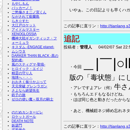
もやしもん
バッカーノ！
いやぁ。この日記よりも早くハ
ご愁傷さま二ノ宮くん
ながされて藍蘭島
らき☆すた
この記事に直リン：
http://tianlang
大江戸ロケット
アイドルマスター
XENOGLOSSIA
追記
機神大戦ギガンティック・フ
ォーミュラ
投稿者：
管理人
04/02/07 Sat 22:
キスダム -ENGAGE planet-
ムシウタ
DARKER THAN BLACK -黒の
＿|￣|○ll
契約者-
風のスティグマ-聖痕-
・今回
ヒロイック・エイジ
精霊の守り人
版の「毒状態」に
地球へ・・・
おおきく振りかぶって
牛さ
天元突破 グレンラガン
・アレですよアレ（何）
さよなら絶望先生
・もちろんエドもなるけどね。
鉄子の旅
・ほぼ同じ色と動きだったからな
ゼロの使い魔～双月の騎士
・あと、機械鎧ネジ締め忘れネ
のだめカンタービレ
ロケットガール
DEATH NOTE
妖逆門
この記事に直リン：
http://tianlang
武装錬金