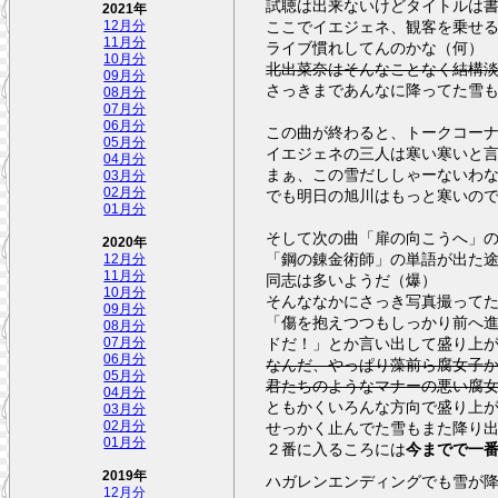
試聴は出来ないけどタイトルは
2021年
ここでイエジェネ、観客を乗せ
12月分
11月分
ライブ慣れしてんのかな（何）
10月分
北出菜奈はそんなことなく結構
09月分
さっきまであんなに降ってた雪
08月分
07月分
06月分
この曲が終わると、トークコー
05月分
イエジェネの三人は寒い寒いと
04月分
まぁ、この雪だししゃーないわ
03月分
02月分
でも明日の旭川はもっと寒いの
01月分
そして次の曲「扉の向こうへ」
2020年
「鋼の錬金術師」の単語が出た
12月分
11月分
同志は多いようだ（爆）
10月分
そんななかにさっき写真撮って
09月分
「傷を抱えつつもしっかり前へ
08月分
ドだ！」とか言い出して盛り上
07月分
06月分
なんだ、やっぱり藻前ら腐女子
05月分
君たちのようなマナーの悪い腐女
04月分
ともかくいろんな方向で盛り上
03月分
せっかく止んでた雪もまた降り
02月分
01月分
２番に入るころには
今までで一
2019年
ハガレンエンディングでも雪が
12月分