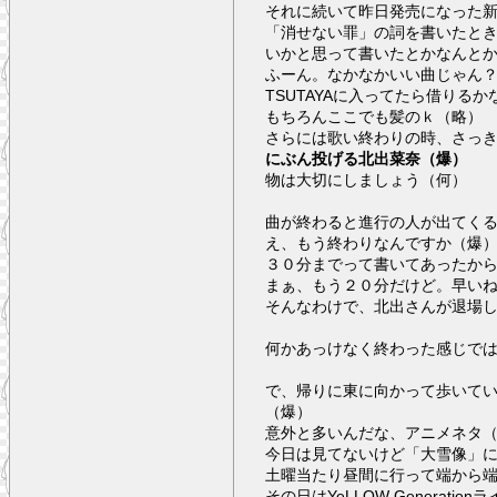
それに続いて昨日発売になった
「消せない罪」の詞を書いたと
いかと思って書いたとかなんと
ふーん。なかなかいい曲じゃん
TSUTAYAに入ってたら借りるか
もちろんここでも髪のｋ（略）
さらには歌い終わりの時、さっ
にぶん投げる北出菜奈（爆）
物は大切にしましょう（何）
曲が終わると進行の人が出てく
え、もう終わりなんですか（爆
３０分までって書いてあったか
まぁ、もう２０分だけど。早い
そんなわけで、北出さんが退場
何かあっけなく終わった感じで
で、帰りに東に向かって歩いてい
（爆）
意外と多いんだな、アニメネタ
今日は見てないけど「大雪像」
土曜当たり昼間に行って端から
その日はYeLLOW Generatio