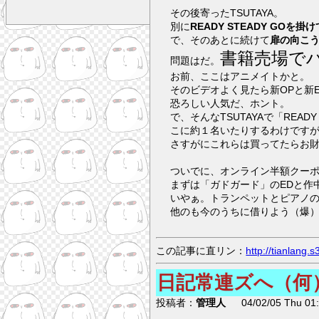
その後寄ったTSUTAYA。
別に
READY STEADY GOを掛
で、そのあとに続けて
扉の向こ
書籍売場で
問題はだ。
お前、ここはアニメイトかと。
そのビデオよく見たら新OPと新
恐ろしい人気だ、ホント。
で、そんなTSUTAYAで「REA
こに約１名いたりするわけです
さすがにこれらは買ってたらお
ついでに、オンライン半額クーポ
まずは「ガドガード」のEDと作
いやぁ。トランペットとピアノ
他のも今のうちに借りよう（爆
この記事に直リン：
http://tianlang
日記常連ズへ（何
投稿者：
管理人
04/02/05 Thu 01: