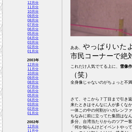
12月分
11月分
10月分
09月分
08月分
07月分
06月分
05月分
04月分
03月分
やっぱりいた
02月分
ああ、
01月分
市民コーナーで絶
2003年
12月分
これだけ人気でてる上に、
雪像
11月分
（笑）
10月分
09月分
全身像じゃないのがちょっと不
08月分
07月分
06月分
05月分
さて、そこから７丁目まで引き
04月分
来たときはそんなに人が多くな
03月分
02月分
一体この中の何割がハガレンフ
01月分
ちなみに前に立ってた集団はな
多分、台湾当たりからのツアー
2002年
12月分
「何か知らんけどイベントやって
11月分