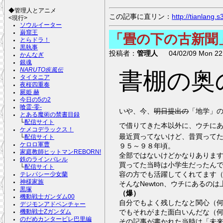
◆管理人とアニメ
この記事に直リン：
http://tianlang
<現行>
ソウルイーター
巌窟王
「畳の下の古新聞
とらドラ！
黒執事
投稿者：
管理人
04/02/09 Mon 22:
かんなぎ
銀魂
NARUTO疾風伝
書棚の奥の
タイタニア
夜桜四重奏
屍姫 赫
今日の5の2
喰霊-零-
いや、今、
明日提出の
「地学」
とある魔術の禁書目録
└
配信サイト
で借りてきた本以外に、ウチにある
ケメコデラックス！
最近買ってないけど、昔買って
└
配信サイト
ケロロ軍曹
９５～９８年頃。
家庭教師ヒットマンREBORN!
全部ではないけどかなりありま
鉄のラインバレル
買ってた当時は小学生だったんで
└
配信サイト
容の方でも活躍してくれてます
テレパシー少女蘭
神様家族
そんなNewton、ウチにあるの
黒塚
（爆）
機動戦士ガンダム00
自分でもよく残したなと関心（
デジモンアドベンチャー
でもそれがまた面白いんだな（
機動戦士Zガンダム
のだめカンタービレ巴里編
その記事が書かれた当時は「未来