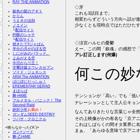
RAY THE ANIMATION
◇牙
銀色の髪のアギト
これも3話目まで。
かりん
相変わらずどういう方向へ話が進
うえきの法則
少なくとも現時点ではただひたす
ノエイン
└
配信サイト
灼眼のシャナ
└
配信サイト
◇涼宮ハルヒの憂鬱
焼きたて!!ジャぱん
えー、この間「銀魂」の感想で
半分の月がのぼる空
しにがみのバラッド。
アレ訂正します(何爆)
よみがえる空
今日から㋮王！
何この妙
交響詩篇エウレカセブン
ゾイド・ジェネシス
ARIA The ANIMATION
ぱにぽにだっしゅ！
EREMENTAR GERAD
まほらば
テンションが「高い」でも「低
舞-HiME
フルメタル・パニック！ The
ナレーションとして主人公キョン
Second Raid
絶対少年
お薦め！
なんてありきたりな言葉じゃ全
ガンダムSEED DESTINY
その上映像がかの有名な「京ア
ツバサ・クロニクル
これはしばらくの間オタ業界に
<映らなかった('A`)>
まぁ、「あらゆる意味で京アニオ
ガン×ソード
舞-乙HiME