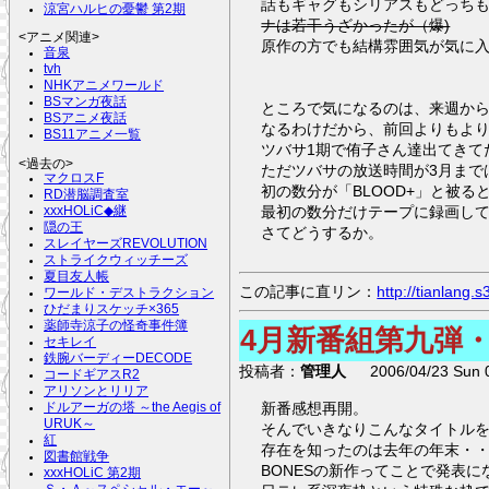
話もギャグもシリアスもどっちも
涼宮ハルヒの憂鬱 第2期
ナは若干うざかったが（爆)
<アニメ関連>
原作の方でも結構雰囲気が気に
音泉
tvh
NHKアニメワールド
BSマンガ夜話
ところで気になるのは、来週から
BSアニメ夜話
なるわけだから、前回よりもよ
BS11アニメ一覧
ツバサ1期で侑子さん達出てきて
<過去の>
ただツバサの放送時間が3月までは
マクロスF
初の数分が「BLOOD+」と被
RD潜脳調査室
最初の数分だけテープに録画し
xxxHOLiC◆継
隠の王
さてどうするか。
スレイヤーズREVOLUTION
ストライクウィッチーズ
夏目友人帳
この記事に直リン：
http://tianlang
ワールド・デストラクション
ひだまりスケッチ×365
薬師寺涼子の怪奇事件簿
4月新番組第九弾
セキレイ
鉄腕バーディーDECODE
投稿者：
管理人
2006/04/23 Sun 0
コードギアスR2
アリソンとリリア
新番感想再開。
ドルアーガの塔 ～the Aegis of
URUK～
そんでいきなりこんなタイトルを出
紅
存在を知ったのは去年の年末・
図書館戦争
BONESの新作ってことで発表
xxxHOLiC 第2期