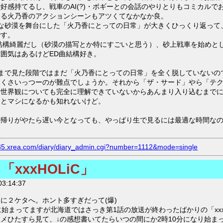
好感持てるし、戦車のAI(?)・ボギーとの会話のやりとりもコミカルで
とる火乃香のアクションシーンもアツくてなかなか良。
いな砂漠を舞台にした「火乃香にとっての日常」が大きくひっくり返って
です。
で結構綺麗だし（砂漠の描写とか特にすごいと思う）、砂上戦車を始めと
囲気はあるけどED曲結構好き。
話まで見た段階ではまだ「火乃香にとっての日常」を全く脱していないの
マくさいっつーのが難点でしょうか。それから「ザ・サード」やら「テ
で世界観についても完全に理解できていないからあんまり入り込むまで
っとマシになるかも知れないけど。
の帰りがやたら遅い今となっても、やっぱり生で見るには最適な時間な
.s35.xrea.com/diary/diary_admin.cgi?number=1112&mode=single
xxxHOLiC」
3:14:37
に２ケタへ。ホント多すぎだって(爆)
始まってますが北海道ではさっき第1話の放送が終わったばかりの「xxxH
メひたすら見て、↓の感想書いてたらいつの間にか2時10分になり始