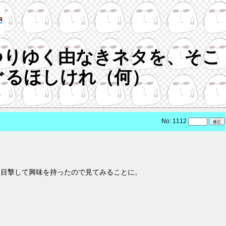
つりゆく由なきネタを、そこ
ぐるほしけれ（何）
No: 1112
宣目撃して興味を持ったので見てみることに。
)
。