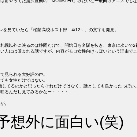
は前やってた浦沢直樹の「MONSTER」みたいな一般向けアニメでも
レを見ていたら「桜蘭高校ホスト部 4/12～」の文字を発見。
札幌以外に映るのは静岡だけで、開始日も名阪を抜き、東京に次いで2
ない人には僻まれる話ですが、内容がモロ女性向けっぽいという理由で
地で見られる大好評の声。
見ても女性だけではない。
の話してるのかと思ったらそれだけではなく、話としても良かったっぽい
く映るんだし見てみるかなー・・・・
すが。
予想外に面白い(笑)