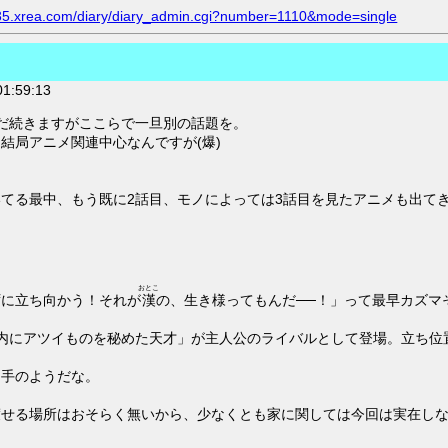
.s35.xrea.com/diary/diary_admin.cgi?number=1110&mode=single
1:59:13
だ続きますがここらで一旦別の話題を。
結局アニメ関連中心なんですが(爆)
てる最中、もう既に2話目、モノによっては3話目を見たアニメも出て
おとこ
ずに立ち向かう！それが
漢
の、生き様ってもんだ──！」って最早カズマ
内にアツイものを秘めた天才」が主人公のライバルとして登場。立ち位
山手のようだな。
渡せる場所はおそらく無いから、少なくとも家に関しては今回は実在し