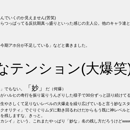
んでいくのか見えません(苦笑)
らつっぱってる反抗期真っ盛りといった感じの主人公。他のキャラ達と
「今期アホ分が不足している」などと書きました。
なテンション(大爆笑
「妙」
い」でもない。
だ（何爆）
がハルヒの奇行を振り返りうんざりした様子で30分ずっと語り続けて
然生やさしくて足りないレベルの大爆走を繰り広げていると言う妙なス
ニクオリティ」でぐりぐりムダに動き回るわけだからもう既に神レベル
名を残しますな、きっと。
カシイ」という、これまたやっぱり「妙な」名の残し方だろうけどwww