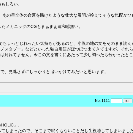
おもしろい。
、あの星全体の命運を賭けたような壮大な展開が控えてそうな気配がひ
したメカニックのCGもまぁまぁ違和感無い。
でちょっとじれったい気持ちがあるのと、小説の地の文をそのまま読ん
クノスタブー」などといった独自用語がぽつぽつ出てきてますが、それ
には到れてません。今この文を書くにあたって少し調べたら分かったと
ので、見逃さずにしっかりと追いかけてみたいと思います。
No: 1111
OLiC」。
まってしまったので、そこまで眠くもないことだし生視聴してしまいまし