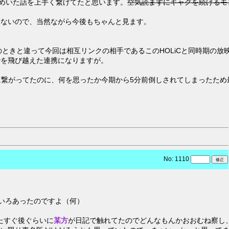
スめいた話を上手く繋げてたと思います。
空気読まずにギャグを続けるモ
もないので、当然ながら今後もちゃんと見ます。
ときと違って今回は相互リンクの相手であるこのHOLiCと同時期の放
枠を飛び越えた連携になりますが。
ーズに繋がってたのに、何を思ったか今期から5分前倒しされてしまったため
No: 1110
いろいろあったのですよ（何）
たすぐ後ぐらいに
某方
が日記で触れてたのでどんなもんかおおむね察し