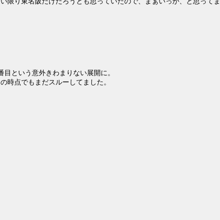
ない限り東名阪だけだろうとも思っていたので、まぁいっか、と思って
番目という意外きわまりない展開に。
この時点でもまだスルーしてました。
。