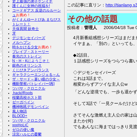
史上最強の弟子ケンイチ
この記事に直リン：
http://tianlang
護くんに女神の祝福を!
コードギアス 反逆のルルーシ
ュ
お薦め！
その他の話題
がくえんゆーとぴあ まなびス
トレート！
投稿者：
管理人
2006/04/18 Tue 0
天保異聞 妖奇士
牙
4月新番組感想シリーズはまだま
デジモンセイバーズ
メルヘブン
イヤまぁ、「別の」といっても、
時をかける少女
お薦め！
ブレイブ・ストーリー
◆2話目。
奏光のストレイン
１話感想シリーズをつらつら書い
N・H・Kにようこそ！
銀色のオリンシス
くじびきアンバランス
◇デジモンセイバーズ
ギャラクシーエンジェる～ん
これは3話まで。
ザ・サード～蒼い瞳の少女～
相変わらずアツイな主人公w
機動警察パトレイバー[再]
ツバサ・クロニクル
「どんな逆境でも、一歩も退か
.hack//Roots
桜蘭高校ホスト部
ゼーガペイン
そして3話で「一見クールだけど
機神咆吼デモンベイン
風人物語
さてそんな激燃え主人公の家は
BLOOD+
またか(何)
ツバサ・クロニクル
xxxHoLiC
でもあんなに海まではっきり見
ゼロの使い魔
涼宮ハルヒの憂鬱