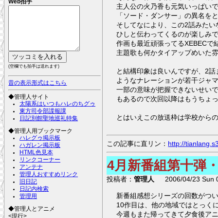
Web拍手
主人公の火乃香も元気いっぱいで
「ソード・ダンサー」の異名を
そしてなにより、この2話みた
ひしと伝わってくるのが楽しみ
作画も最近頑張ってるXEBEC
主題歌も何かタイアップめいた雰
(空欄でも拍手は送れます)
と結構印象は良いんですが、2
ようなナレーションが若干ジャ
昔の表示形式はこちら
一部の意味が把握できないせい
◆管理人サイト
もあるので次回以降はもうちょ
太陽系はいつもハレのちグゥ
東方司令部諜報課
とはいえこの放送枠は学校から
日記別館聖地巡礼特集
◆管理人用ブックマーク
ハレグゥ掲示板
この記事に直リン：
http://tianlang
ハガレン掲示板
HTML色見本
リンクコーナー
4月新番組第十弾・「
アンテナ
管理人おすすめリンク
投稿者：
管理人
2006/04/23 Sun 0
旧日記
日記内検索
新番組感想シリーズの回数がつい
管理用
10作目は、他の地域ではとっくに
◆管理人とアニメ
今週もまた帰ってきて夕食後アニ
<現行>