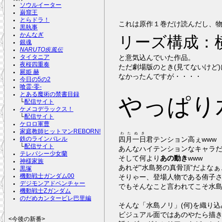
ソウルイーター
巌窟王
とらドラ！
これは原作１巻だけ読んだし、物
黒執事
かんなぎ
リーズ構成：
銀魂
NARUTO疾風伝
と意気込んでいた作品。
タイタニア
夜桜四重奏
ただ劇場版のとき(見てないけど
屍姫 赫
なかったんですが・・・・
今日の5の2
喰霊-零-
とある魔術の禁書目録
やっぱり
└
配信サイト
ケメコデラックス！
└
配信サイト
ケロロ軍曹
家庭教師ヒットマンREBORN!
わたぬき
四月一日
君テンション高ぇwww
鉄のラインバレル
└
配信サイト
あんなハイテンションなキャラだ
テレパシー少女蘭
そして何より
あの動き
www
神様家族
あれぞ”水島努の真骨頂”だよな
黒塚
そりゃー、登場人物である侑子さ
機動戦士ガンダム00
デジモンアドベンチャー
でもそんなこと言われてこそ水島
機動戦士Zガンダム
のだめカンタービレ巴里編
そんな「水島ノリ」(何)を織り込
ビジュアル面ではあのやたら描
<今後の新番>