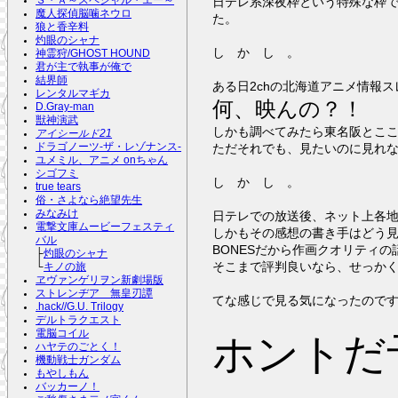
日テレ系深夜枠という特殊な枠で
Ｓ・Ａ～スペシャル・エー～
魔人探偵脳噛ネウロ
た。
狼と香辛料
灼眼のシャナ
し か し 。
神霊狩/GHOST HOUND
君が主で執事が俺で
結界師
ある日2chの北海道アニメ情報ス
レンタルマギカ
何、映んの？！
D.Gray-man
獣神演武
しかも調べてみたら東名阪とここ
アイシールド21
ただそれでも、見たいのに見れ
ドラゴノーツ-ザ・レゾナンス-
ユメミル、アニメ onちゃん
シゴフミ
し か し 。
true tears
俗・さよなら絶望先生
みなみけ
日テレでの放送後、ネット上各
電撃文庫ムービーフェスティ
しかもその感想の書き手はどう
バル
BONESだから作画クオリティ
├
灼眼のシャナ
そこまで評判良いなら、せっか
└
キノの旅
ヱヴァンゲリヲン新劇場版
ストレンヂア 無皇刃譚
てな感じで見る気になったので
.hack//G.U. Trilogy
デルトラクエスト
電脳コイル
ホントだ
ハヤテのごとく！
機動戦士ガンダム
もやしもん
バッカーノ！