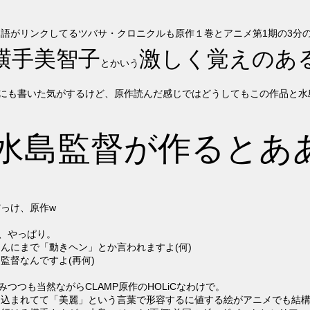
語がリンクしてるツバサ・クロニクルも原作１巻とアニメ第1期の3分
横手美智子
激しく覚えのあ
とかいう
)にも書いた気がするけど、原作読んだ感じではどうしてもこの作品と
水島監督が作るとああ
っけ、原作w
ぁ、やっぱり。
んにまで「動きヘン」とか言われますよ(何)
監督なんですよ(再何)
みつつも当然ながらCLAMP原作のHOLiCなわけで。
き込まれてて「美麗」という言葉で形容するに値する絵がアニメでも結