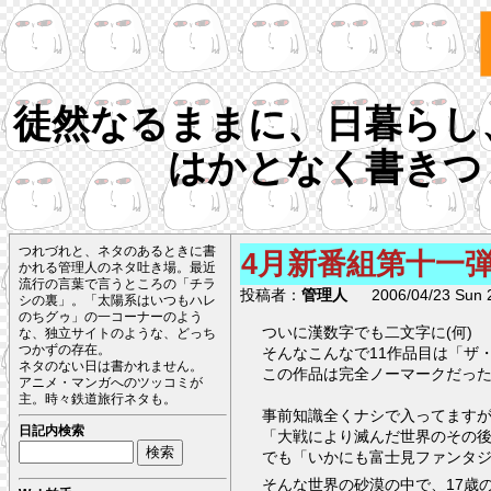
徒然なるままに、日暮らし
はかとなく書きつ
つれづれと、ネタのあるときに書
4月新番組第十一
かれる管理人のネタ吐き場。最近
流行の言葉で言うところの「チラ
投稿者：
管理人
2006/04/23 Sun 2
シの裏」。「太陽系はいつもハレ
のちグゥ」の一コーナーのよう
ついに漢数字でも二文字に(何)
な、独立サイトのような、どっち
つかずの存在。
そんなこんなで11作品目は「ザ
ネタのない日は書かれません。
この作品は完全ノーマークだっ
アニメ・マンガへのツッコミが
主。時々鉄道旅行ネタも。
事前知識全くナシで入ってます
日記内検索
「大戦により滅んだ世界のその後
でも「いかにも富士見ファンタ
そんな世界の砂漠の中で、17歳