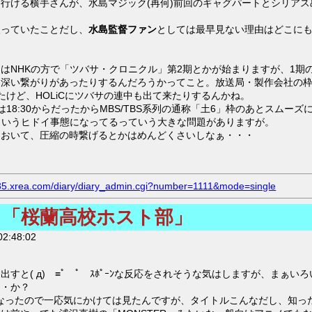
行ける横手さんが、水島マジック(再何)前回のギャグパートとシリア
入っていたことだし、
水島監督ファン
としては最早見ない理由はどこに
はNHKの方で「ツバサ・クロニクル」第2期とかが始まりますが、1期の
り深い繋がりがあったりするんだろうかってこと。放送局・製作会社の
たけど、HOLiCにツバサの連中も出て来たりするんかね。
18:30からだったからMBS/TBS系列の通称「土6」枠のあとスム
るというヒドイ事態になってるっていう大きな問題がありますが。
ておいて、圧縮の時繋げるとかはめんどくさいしなぁ・・・
.s35.xrea.com/diary/diary_admin.cgi?number=1111&mode=single
・「桜蘭高校ホスト部」
2:48:02
すと( д) ≡ﾟ ﾟ ｽﾎﾟｰﾝな反応をされそうな気はしますが、まぁ
・・か？
になったので一応気にかけては見たんですが、タイトルこんなだし、知っ