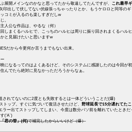
歓ぶ展開メインなのかなと思ってたから敬遠してたんですが、
これ最早
と矢印出して伏してない伏線張っちゃったりとか、もうケロロと同等のギ
ッコミが入るのも楽しすぎだしw
感じ。
が主人公な作品は、やるな（何）
り回しまくるハルヒで、こっちのハルヒは周りに振り回されまくるハルヒ
かと見届けたいと思いますw
NESだから今更何か言うまでもない出来。
わー
放映になるってのはよくあるけど、そのシステムに感謝したのは今回が初
に住んでたら絶対に見なかっただろうからなぁ。
送されてないのに2度とも失敗するとは一体どういうことだ(爆)
てストップ。すぐに気づいて復活させたけど、
野球延長で15分遅れてた
エラー出てストップしてしまい、今度は数分パソ前を離れていたときだ
'A`)
の
「君の管」(何)
で補完したからいいけど（爆）