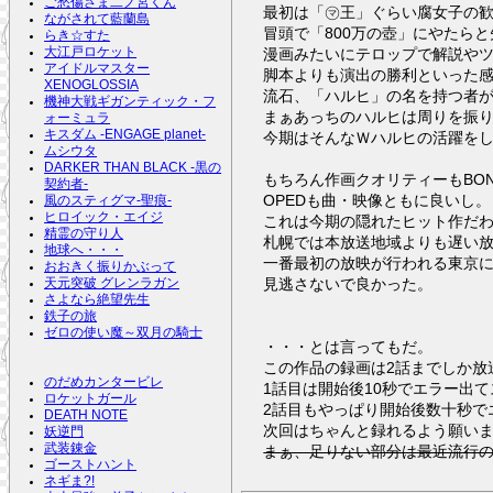
ご愁傷さま二ノ宮くん
最初は「㋮王」ぐらい腐女子の
ながされて藍蘭島
冒頭で「800万の壺」にやたら
らき☆すた
漫画みたいにテロップで解説やツ
大江戸ロケット
アイドルマスター
脚本よりも演出の勝利といった
XENOGLOSSIA
流石、「ハルヒ」の名を持つ者
機神大戦ギガンティック・フ
まぁあっちのハルヒは周りを振
ォーミュラ
キスダム -ENGAGE planet-
今期はそんなＷハルヒの活躍をし
ムシウタ
DARKER THAN BLACK -黒の
もちろん作画クオリティーもBO
契約者-
OPEDも曲・映像ともに良いし。
風のスティグマ-聖痕-
ヒロイック・エイジ
これは今期の隠れたヒット作だ
精霊の守り人
札幌では本放送地域よりも遅い
地球へ・・・
一番最初の放映が行われる東京
おおきく振りかぶって
見逃さないで良かった。
天元突破 グレンラガン
さよなら絶望先生
鉄子の旅
ゼロの使い魔～双月の騎士
・・・とは言ってもだ。
この作品の録画は2話までしか放
のだめカンタービレ
1話目は開始後10秒でエラー出
ロケットガール
2話目もやっぱり開始後数十秒で
DEATH NOTE
次回はちゃんと録れるよう願います(
妖逆門
武装錬金
まぁ、足りない部分は最近流行
ゴーストハント
ネギま?!