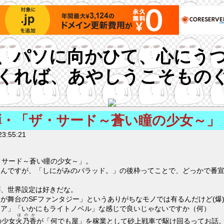
、パソに向かひて、心にう
くれば、あやしうこそもの
弾・「ザ・サード～蒼い瞳の少女～」
3:55:21
・サード～蒼い瞳の少女～」。
たんですが、「しにがみのバラッド。」の後枠ってことで、どっかで番
が、世界設定は好きだな。
が舞台のSFファンタジー」というありがちなモノでは有るんだけど(爆
ジア」「いかにもライトノベル」な感じで良いじゃないですか（何）
ほのか
の少女
火乃香
が「何でも屋」を稼業として砂上戦車で駆け回るってお話